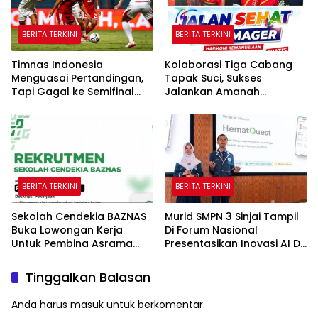
BERITA TERKINI
BERITA TERKINI
Timnas Indonesia
Kolaborasi Tiga Cabang
Menguasai Pertandingan,
Tapak Suci, Sukses
Tapi Gagal ke Semifinal
Jalankan Amanah
Piala AFF
Panggung di Hadapan
Gubernur Sulawesi Selatan
BERITA TERKINI
BERITA TERKINI
Sekolah Cendekia BAZNAS
Murid SMPN 3 Sinjai Tampil
Buka Lowongan Kerja
Di Forum Nasional
Untuk Pembina Asrama
Presentasikan Inovasi AI Di
Putri
Kantor Google Indonesia
Tinggalkan Balasan
Anda harus
masuk
untuk berkomentar.