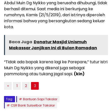
Abdul Muin Dg Nyikko yang berusaha dihubungi, tidak
berhasil ditemui. Saat media ini berkunjung ke
rumahnya, Kamis (21/5/2019), dari istrinya diperoleh
informasi bahwa yang bersangkutan sedang keluar
kota.
Baca Juga
Donatur Masjid Unismuh
Makassar Janjikan Ini di Bulan Ramadan
“Tidak ada bapak karena lagi ke Parepare,” tutur istri
Muin Dg Nyikko yang dikenal juga sebagai
pammolong atau tukang jagal sapi.
(kin)
«
1
2
3
Tag:
Bantuan Sapi Takalar
CSR Bank Sulselbar Takalar