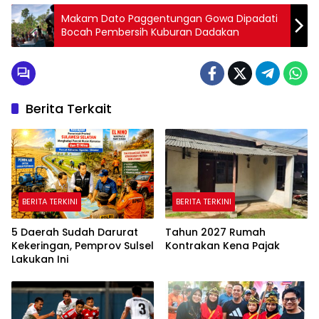
Makam Dato Paggentungan Gowa Dipadati
Bocah Pembersih Kuburan Dadakan
Berita Terkait
BERITA TERKINI
BERITA TERKINI
5 Daerah Sudah Darurat
Tahun 2027 Rumah
Kekeringan, Pemprov Sulsel
Kontrakan Kena Pajak
Lakukan Ini