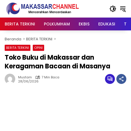
Langsung
ke
konten
BERITA TERKINI
POLKUMHAM
EKBIS
EDUKASI
TIP
Beranda
BERITA TERKINI
BERITA TERKINI
OPINI
Toko Buku di Makassar dan
Keragaman Bacaan di Masanya
Mustam
7 Min Baca
28/06/2026