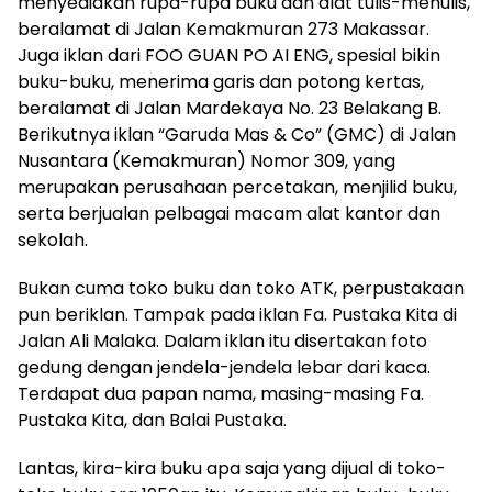
menyediakan rupa-rupa buku dan alat tulis-menulis,
beralamat di Jalan Kemakmuran 273 Makassar.
Juga iklan dari FOO GUAN PO AI ENG, spesial bikin
buku-buku, menerima garis dan potong kertas,
beralamat di Jalan Mardekaya No. 23 Belakang B.
Berikutnya iklan “Garuda Mas & Co” (GMC) di Jalan
Nusantara (Kemakmuran) Nomor 309, yang
merupakan perusahaan percetakan, menjilid buku,
serta berjualan pelbagai macam alat kantor dan
sekolah.
Bukan cuma toko buku dan toko ATK, perpustakaan
pun beriklan. Tampak pada iklan Fa. Pustaka Kita di
Jalan Ali Malaka. Dalam iklan itu disertakan foto
gedung dengan jendela-jendela lebar dari kaca.
Terdapat dua papan nama, masing-masing Fa.
Pustaka Kita, dan Balai Pustaka.
Lantas, kira-kira buku apa saja yang dijual di toko-