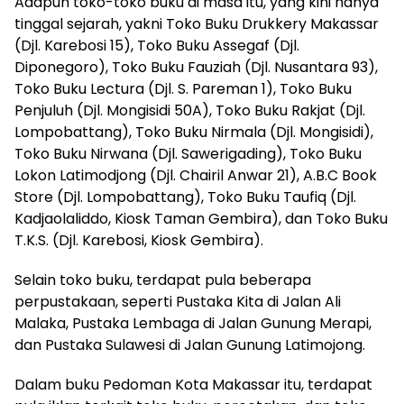
Adapun toko-toko buku di masa itu, yang kini hanya
tinggal sejarah, yakni Toko Buku Drukkery Makassar
(Djl. Karebosi 15), Toko Buku Assegaf (Djl.
Diponegoro), Toko Buku Fauziah (Djl. Nusantara 93),
Toko Buku Lectura (Djl. S. Pareman 1), Toko Buku
Penjuluh (Djl. Mongisidi 50A), Toko Buku Rakjat (Djl.
Lompobattang), Toko Buku Nirmala (Djl. Mongisidi),
Toko Buku Nirwana (Djl. Sawerigading), Toko Buku
Lokon Latimodjong (Djl. Chairil Anwar 21), A.B.C Book
Store (Djl. Lompobattang), Toko Buku Taufiq (Djl.
Kadjaolaliddo, Kiosk Taman Gembira), dan Toko Buku
T.K.S. (Djl. Karebosi, Kiosk Gembira).
Selain toko buku, terdapat pula beberapa
perpustakaan, seperti Pustaka Kita di Jalan Ali
Malaka, Pustaka Lembaga di Jalan Gunung Merapi,
dan Pustaka Sulawesi di Jalan Gunung Latimojong.
Dalam buku Pedoman Kota Makassar itu, terdapat