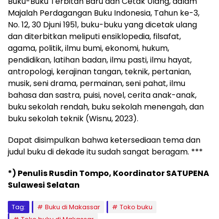
Buku-Buku Terbitan Baru dan Cetak Ulang, dalam
Majalah Perdagangan Buku Indonesia, Tahun ke-3,
No. 12, 30 Djuni 1951, buku-buku yang dicetak ulang
dan diterbitkan meliputi ensiklopedia, filsafat,
agama, politik, ilmu bumi, ekonomi, hukum,
pendidikan, latihan badan, ilmu pasti, ilmu hayat,
antropologi, kerajinan tangan, teknik, pertanian,
musik, seni drama, permainan, seni pahat, ilmu
bahasa dan sastra, puisi, novel, cerita anak-anak,
buku sekolah rendah, buku sekolah menengah, dan
buku sekolah teknik (Wisnu, 2023).
Dapat disimpulkan bahwa ketersediaan tema dan
judul buku di dekade itu sudah sangat beragam. ***
*) Penulis Rusdin Tompo, Koordinator SATUPENA
Sulawesi Selatan
Tag:
Buku di Makassar
Toko buku