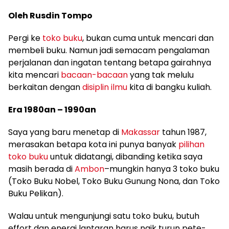
Oleh Rusdin Tompo
Pergi ke
toko buku
, bukan cuma untuk mencari dan
membeli buku. Namun jadi semacam pengalaman
perjalanan dan ingatan tentang betapa gairahnya
kita mencari
bacaan-bacaan
yang tak melulu
berkaitan dengan
disiplin ilmu
kita di bangku kuliah.
Era 1980an – 1990an
Saya yang baru menetap di
Makassar
tahun 1987,
merasakan betapa kota ini punya banyak
pilihan
toko buku
untuk didatangi, dibanding ketika saya
masih berada di
Ambon
–mungkin hanya 3 toko buku
(Toko Buku Nobel, Toko Buku Gunung Nona, dan Toko
Buku Pelikan).
Walau untuk mengunjungi satu toko buku, butuh
effort dan energi lantaran harus naik turun pete-