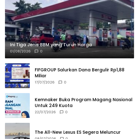
Ini Tiga Jenis BBM yang Turun Harga
01/08/2026
0
FIFGROUP Salurkan Dana Bergulir Rp1,88
Miliar
17/07/2026
0
Kemnaker Buka Program Magang Nasional
Untuk 249 Kuota
22/07/2026
0
The All-New Lexus ES Segera Meluncur
08/07/2026
0