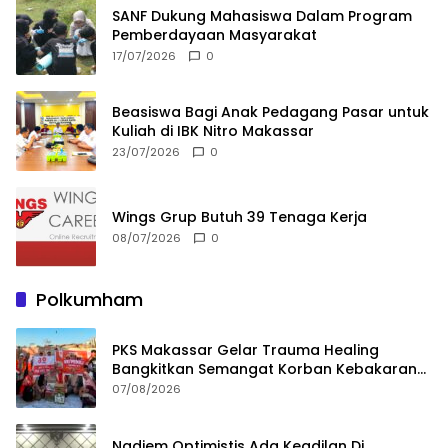
SANF Dukung Mahasiswa Dalam Program
Pemberdayaan Masyarakat
17/07/2026
0
Beasiswa Bagi Anak Pedagang Pasar untuk
Kuliah di IBK Nitro Makassar
23/07/2026
0
Wings Grup Butuh 39 Tenaga Kerja
08/07/2026
0
Polkumham
PKS Makassar Gelar Trauma Healing
Bangkitkan Semangat Korban Kebakaran
Tallo
07/08/2026
Nadiem Optimistis Ada Keadilan Di