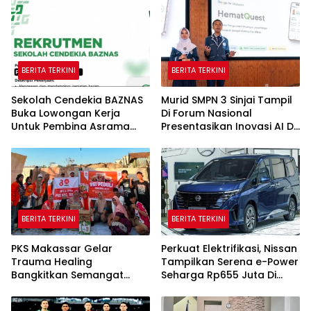
BERITA TERKINI
BERITA TERKINI
Sekolah Cendekia BAZNAS
Murid SMPN 3 Sinjai Tampil
Buka Lowongan Kerja
Di Forum Nasional
Untuk Pembina Asrama
Presentasikan Inovasi AI Di
Putri
Kantor Google Indonesia
BERITA TERKINI
BERITA TERKINI
PKS Makassar Gelar
Perkuat Elektrifikasi, Nissan
Trauma Healing
Tampilkan Serena e-Power
Bangkitkan Semangat
Seharga Rp655 Juta Di
Korban Kebakaran Tallo
GIIAS 2026