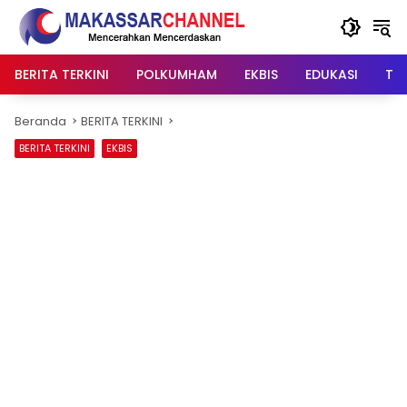
Langsung
ke
konten
BERITA TERKINI
POLKUMHAM
EKBIS
EDUKASI
TIP
Beranda
BERITA TERKINI
BERITA TERKINI
EKBIS