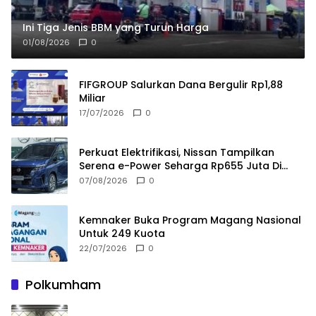
Ini Tiga Jenis BBM yang Turun Harga
01/08/2026
0
FIFGROUP Salurkan Dana Bergulir Rp1,88
Miliar
17/07/2026
0
Perkuat Elektrifikasi, Nissan Tampilkan
Serena e-Power Seharga Rp655 Juta Di
GIIAS 2026
07/08/2026
0
Kemnaker Buka Program Magang Nasional
Untuk 249 Kuota
22/07/2026
0
Polkumham