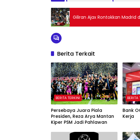
Giliran Ajax Rontokkan Madrid 
Berita Terkait
BERITA TERKINI
BERITA 
Persebaya Juara Piala
Bank O
Presiden, Reza Arya Mantan
Kerja
Kiper PSM Jadi Pahlawan