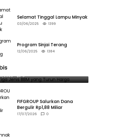
Selamat Tinggal Lampu Minyak
03/06/2025
1399
Program Sinjai Terang
12/06/2025
1384
bis
 Tiga Jenis BBM yang Turun Harga
08/2026
0
FIFGROUP Salurkan Dana
Bergulir Rp1,88 Miliar
17/07/2026
0