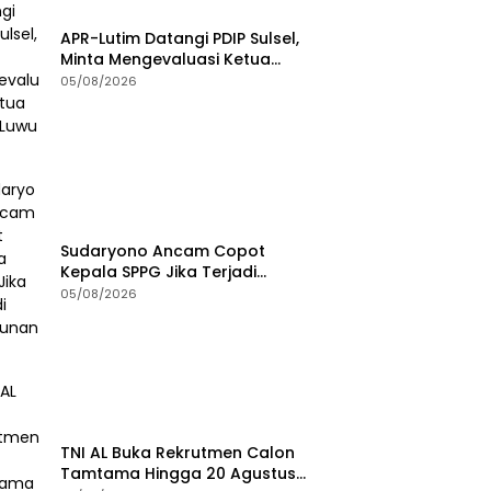
APR-Lutim Datangi PDIP Sulsel,
Minta Mengevaluasi Ketua
DPRD Luwu Timur
05/08/2026
Sudaryono Ancam Copot
Kepala SPPG Jika Terjadi
Keracunan MBG
05/08/2026
TNI AL Buka Rekrutmen Calon
Tamtama Hingga 20 Agustus