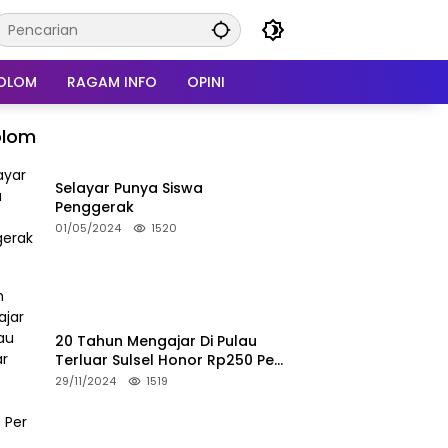
OLOM
RAGAM INFO
OPINI
olom
Selayar Punya Siswa
Penggerak
01/05/2024
1520
20 Tahun Mengajar Di Pulau
Terluar Sulsel Honor Rp250 Per
Bulan
29/11/2024
1519