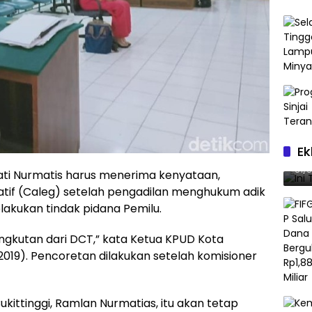
Ek
Ini
01/
ati Nurmatis harus menerima kenyataan,
latif (Caleg) setelah pengadilan menghukum adik
elakukan tindak pidana Pemilu.
ngkutan dari DCT,” kata Ketua KPUD Kota
/2019). Pencoretan dilakukan setelah komisioner
ukittinggi, Ramlan Nurmatias, itu akan tetap