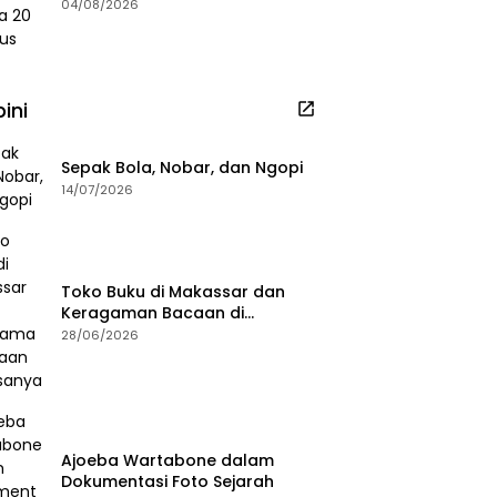
2026
04/08/2026
ini
Sepak Bola, Nobar, dan Ngopi
14/07/2026
Toko Buku di Makassar dan
Keragaman Bacaan di
Masanya
28/06/2026
Ajoeba Wartabone dalam
Dokumentasi Foto Sejarah