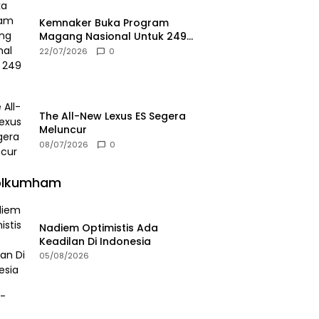
Kemnaker Buka Program
Magang Nasional Untuk 249
Kuota
22/07/2026
0
The All-New Lexus ES Segera
Meluncur
08/07/2026
0
olkumham
Nadiem Optimistis Ada
Keadilan Di Indonesia
05/08/2026