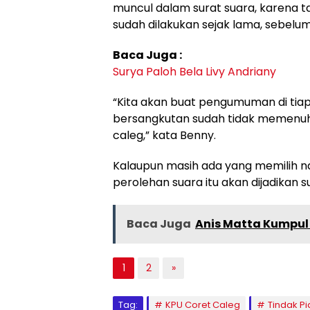
muncul dalam surat suara, karena 
sudah dilakukan sejak lama, sebelum
Baca Juga :
Surya Paloh Bela Livy Andriany
“Kita akan buat pengumuman di tiap
bersangkutan sudah tidak memenuhi
caleg,” kata Benny.
Kalaupun masih ada yang memilih na
perolehan suara itu akan dijadikan 
Baca Juga
Anis Matta Kumpul
1
2
»
Tag:
KPU Coret Caleg
Tindak P