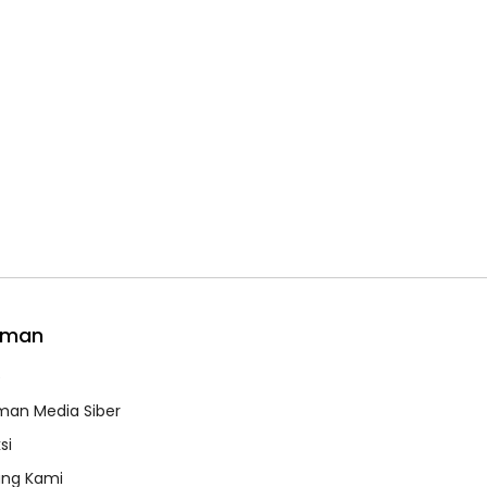
aman
e
an Media Siber
si
ang Kami