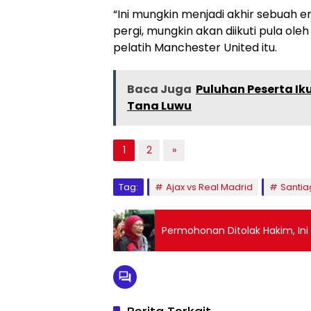
“Ini mungkin menjadi akhir sebuah er
pergi, mungkin akan diikuti pula ole
pelatih Manchester United itu.
Baca Juga
Puluhan Peserta Ik
Tana Luwu
1
2
»
Tag:
Ajax vs Real Madrid
Santi
Permohonan Ditolak Hakim, Ini