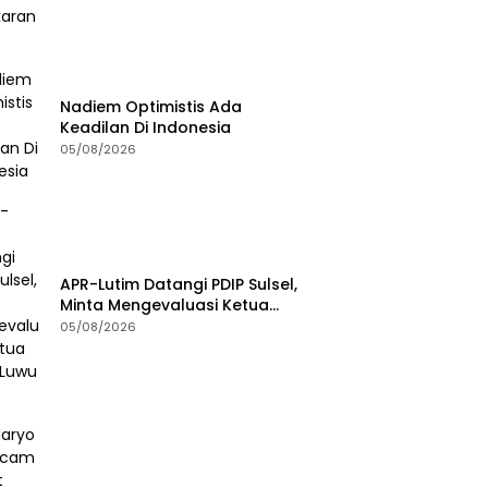
Nadiem Optimistis Ada
Keadilan Di Indonesia
05/08/2026
APR-Lutim Datangi PDIP Sulsel,
Minta Mengevaluasi Ketua
DPRD Luwu Timur
05/08/2026