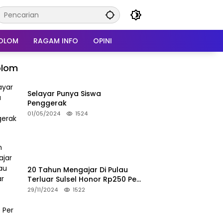
OLOM
RAGAM INFO
OPINI
olom
Selayar Punya Siswa
Penggerak
01/05/2024
1524
20 Tahun Mengajar Di Pulau
Terluar Sulsel Honor Rp250 Per
Bulan
29/11/2024
1522