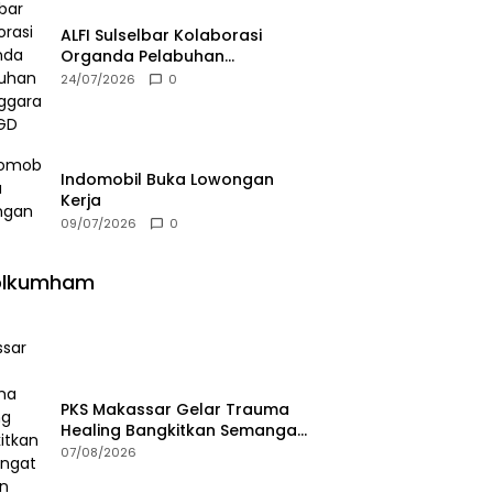
ALFI Sulselbar Kolaborasi
Organda Pelabuhan
Selenggarakan FGD
24/07/2026
0
Indomobil Buka Lowongan
Kerja
09/07/2026
0
olkumham
PKS Makassar Gelar Trauma
Healing Bangkitkan Semangat
Korban Kebakaran Tallo
07/08/2026