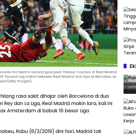
Ek
 scores his team's second goal past Thibaut Courtois of Real Madrid
Pus
 16 Second Leg match between Real Madrid and Ajax at Bernabeu on
Mak
Doyle/Getty Images)
Bir
03/
hilang rasa sakit dihajar oleh Barcelona di dua
 Rey dan La Liga, Real Madrid makin lara, kali ini
ax Amsterdam di babak 16 besar Liga
abeu, Rabu (6/3/2019) dini hari, Madrid tak