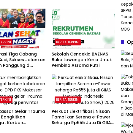
Op
TERKINI
BERITA TERKINI
rasi Tiga Cabang
Sekolah Cendekia BAZNAS
uci, Sukses Jalankan
Buka Lowongan Kerja Untuk
 Panggung di
Pembina Asrama Putri
n Gubernur Sulawesi
n
TERKINI
BERITA TERKINI
kassar Gelar Trauma
Perkuat Elektrifikasi, Nissan
 Bangkitkan
Tampilkan Serena e-Power
at Korban
Seharga Rp655 Juta Di GIIAS
ran Tallo
2026