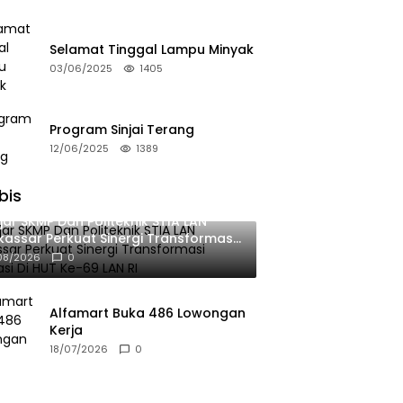
Selamat Tinggal Lampu Minyak
03/06/2025
1405
Program Sinjai Terang
12/06/2025
1389
bis
jar SKMP Dan Politeknik STIA LAN
assar Perkuat Sinergi Transformasi
okrasi Di HUT Ke-69 LAN RI
08/2026
0
Alfamart Buka 486 Lowongan
Kerja
18/07/2026
0