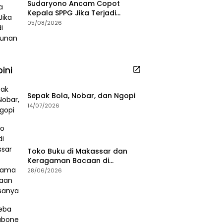
Sudaryono Ancam Copot
Kepala SPPG Jika Terjadi
Keracunan MBG
05/08/2026
ini
Sepak Bola, Nobar, dan Ngopi
14/07/2026
Toko Buku di Makassar dan
Keragaman Bacaan di
Masanya
28/06/2026