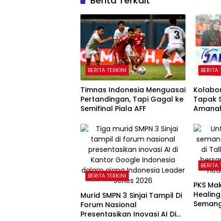
Berita Terkait
BERITA TERKINI
BERITA 
Timnas Indonesia Menguasai
Kolabo
Pertandingan, Tapi Gagal ke
Tapak S
Semifinal Piala AFF
Amanah
Hadapa
Selata
BERITA 
BERITA TERKINI
PKS Ma
Healing
Murid SMPN 3 Sinjai Tampil Di
Semang
Forum Nasional
Kebaka
Presentasikan Inovasi AI Di