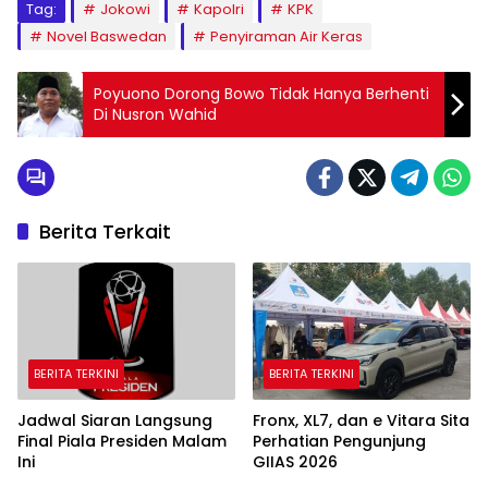
Tag:
Jokowi
Kapolri
KPK
Novel Baswedan
Penyiraman Air Keras
Poyuono Dorong Bowo Tidak Hanya Berhenti
Di Nusron Wahid
Berita Terkait
BERITA TERKINI
BERITA TERKINI
Jadwal Siaran Langsung
Fronx, XL7, dan e Vitara Sita
Final Piala Presiden Malam
Perhatian Pengunjung
Ini
GIIAS 2026