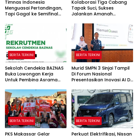
Timnas Indonesia
Kolaborasi Tiga Cabang
Menguasai Pertandingan,
Tapak Suci, Sukses
Tapi Gagal ke Semifinal
Jalankan Amanah
Piala AFF
Panggung di Hadapan
Gubernur Sulawesi Selatan
BERITA TERKINI
BERITA TERKINI
Sekolah Cendekia BAZNAS
Murid SMPN 3 Sinjai Tampil
Buka Lowongan Kerja
Di Forum Nasional
Untuk Pembina Asrama
Presentasikan Inovasi AI Di
Putri
Kantor Google Indonesia
BERITA TERKINI
BERITA TERKINI
PKS Makassar Gelar
Perkuat Elektrifikasi, Nissan