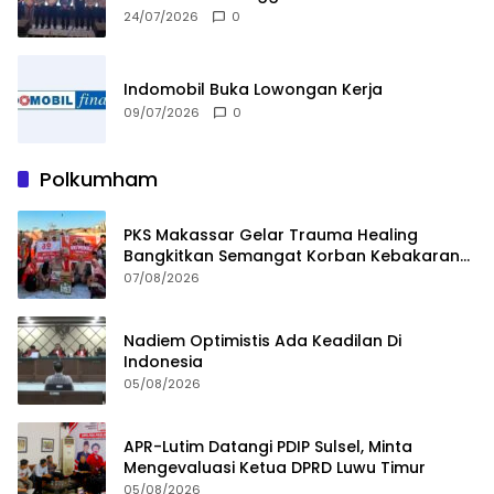
24/07/2026
0
Indomobil Buka Lowongan Kerja
09/07/2026
0
Polkumham
PKS Makassar Gelar Trauma Healing
Bangkitkan Semangat Korban Kebakaran
Tallo
07/08/2026
Nadiem Optimistis Ada Keadilan Di
Indonesia
05/08/2026
APR-Lutim Datangi PDIP Sulsel, Minta
Mengevaluasi Ketua DPRD Luwu Timur
05/08/2026