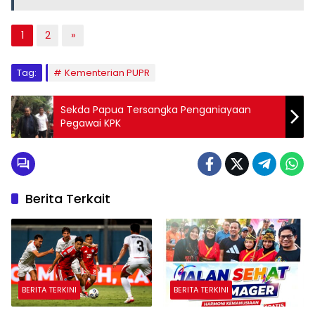
1
2
»
Tag:
Kementerian PUPR
Sekda Papua Tersangka Penganiayaan
Pegawai KPK
Berita Terkait
BERITA TERKINI
BERITA TERKINI