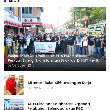
Ekbis
Pusjar SKMP Dan Politeknik STIA LAN Makassar
Perkuat Sinergi Transformasi Birokrasi Di HUT Ke-69
LAN RI
03/08/2026
0
Alfamart Buka 486 Lowongan Kerja
18/07/2026
0
ALFI Sulselbar Kolaborasi Organda
Pelabuhan Selenggarakan FGD