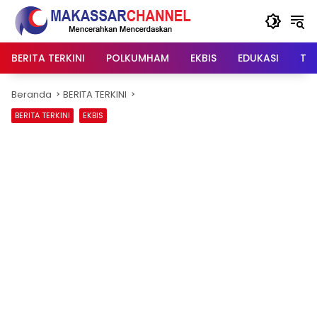
Langsung
ke
konten
BERITA TERKINI
POLKUMHAM
EKBIS
EDUKASI
TIP
Beranda
BERITA TERKINI
BERITA TERKINI
EKBIS