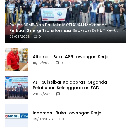
Pusjar SKMP Dan Politeknik STIA LAN Makassar
Perkuat Sinergi Transformasi Birokrasi Di HUT Ke-69
LAN RI
03/08/2026
0
Alfamart Buka 486 Lowongan Kerja
18/07/2026
0
ALFI Sulselbar Kolaborasi Organda
Pelabuhan Selenggarakan FGD
24/07/2026
0
Indomobil Buka Lowongan Kerja
09/07/2026
0