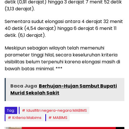
detik (0,91 derajat) hingga 3 derajat 7 menit 52 detik
(3,13 derajat).
Sementara sudut elongasi antara 4 derajat 32 menit
40 detik (4,54 derajat) hingga 6 derajat 6 menit 11
detik. (6,1 derajat).
Meskipun sebagian wilayah telah memenuhi
parameter tinggi hilal, secara keseluruhan kriteria
visibilitas belum terpenuhi karena elongasi masih di
bawah batas minimal. ***
Baca Juga
Berhujan-Hujan Sambut Bupati
Murid Sekolah Sakit
Tag:
Iduslfitri negera-negara MABIMS
Kriteria Mabims
MABIMS