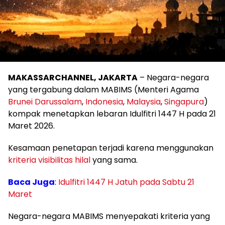
MAKASSARCHANNEL, JAKARTA
– Negara-negara
yang tergabung dalam MABIMS (Menteri Agama
Brunei Darussalam
,
Indonesia
,
Malaysia
,
Singapura
)
kompak menetapkan lebaran Idulfitri 1447 H pada 21
Maret 2026.
Kesamaan penetapan terjadi karena menggunakan
kriteria visibilitas hilal
yang sama.
Baca Juga
:
Idulfitri 1447 H Jatuh pada Sabtu 21
Maret
Negara-negara MABIMS menyepakati kriteria yang