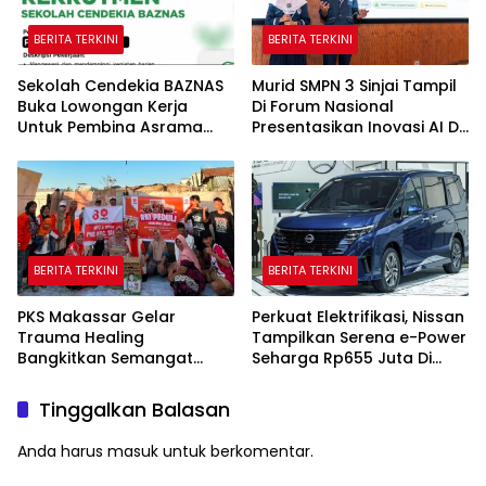
BERITA TERKINI
BERITA TERKINI
Sekolah Cendekia BAZNAS
Murid SMPN 3 Sinjai Tampil
Buka Lowongan Kerja
Di Forum Nasional
Untuk Pembina Asrama
Presentasikan Inovasi AI Di
Putri
Kantor Google Indonesia
BERITA TERKINI
BERITA TERKINI
PKS Makassar Gelar
Perkuat Elektrifikasi, Nissan
Trauma Healing
Tampilkan Serena e-Power
Bangkitkan Semangat
Seharga Rp655 Juta Di
Korban Kebakaran Tallo
GIIAS 2026
Tinggalkan Balasan
Anda harus
masuk
untuk berkomentar.