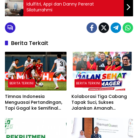
Idulfitri, Appi dan Danny Pererat
Silaturrahmi
Berita Terkait
BERITA TERKINI
BERITA TERKINI
Timnas Indonesia
Kolaborasi Tiga Cabang
Menguasai Pertandingan,
Tapak Suci, Sukses
Tapi Gagal ke Semifinal
Jalankan Amanah
Piala AFF
Panggung di Hadapan
Gubernur Sulawesi Selatan