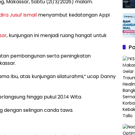
ng, Makassar, Sabtu (21/3/2026) malam.
dira Jusuf Ismail
menyambut kedatangan Appi
sar
, kunjungan ini menjadi ruang hangat untuk
P
utan pembangunan serta peningkatan
kassar.
ama Ibu, atas kunjungan silaturahmi,” ucap Danny
rlangsung hingga pukul 20.14 Wita.
g dengan selingan canda tawa.