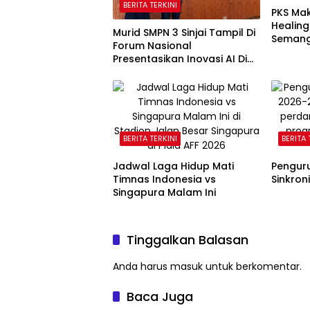
BERITA TERKINI
PKS Ma
Healing
Murid SMPN 3 Sinjai Tampil Di
Semang
Forum Nasional
Kebaka
Presentasikan Inovasi AI Di
Kantor Google Indonesia
BERITA TERKINI
BERITA 
Jadwal Laga Hidup Mati
Penguru
Timnas Indonesia vs
Sinkron
Singapura Malam Ini
Tinggalkan Balasan
Anda harus
masuk
untuk berkomentar.
Baca Juga