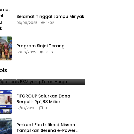
Selamat Tinggal Lampu Minyak
03/06/2025
1402
Program Sinjai Terang
12/06/2025
1386
bis
 Tiga Jenis BBM yang Turun Harga
08/2026
0
FIFGROUP Salurkan Dana
Bergulir Rp1,88 Miliar
17/07/2026
0
Perkuat Elektrifikasi, Nissan
Tampilkan Serena e-Power