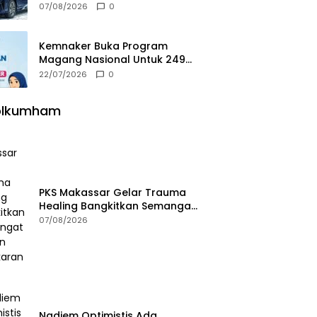
Seharga Rp655 Juta Di GIIAS
07/08/2026
0
2026
Kemnaker Buka Program
Magang Nasional Untuk 249
Kuota
22/07/2026
0
olkumham
PKS Makassar Gelar Trauma
Healing Bangkitkan Semangat
Korban Kebakaran Tallo
07/08/2026
Nadiem Optimistis Ada