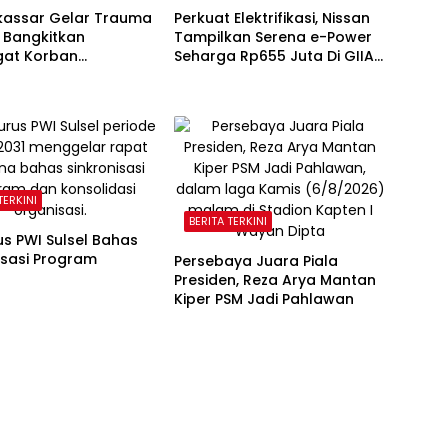
kassar Gelar Trauma
Perkuat Elektrifikasi, Nissan
 Bangkitkan
Tampilkan Serena e-Power
at Korban
Seharga Rp655 Juta Di GIIAS
ran Tallo
2026
TERKINI
BERITA TERKINI
s PWI Sulsel Bahas
isasi Program
Persebaya Juara Piala
Presiden, Reza Arya Mantan
Kiper PSM Jadi Pahlawan