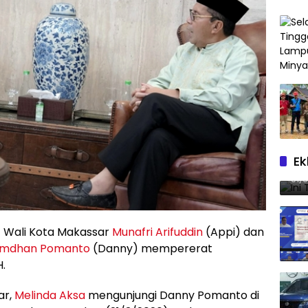
Ek
Ini
01/
 Wali Kota Makassar
Munafri Arifuddin
(Appi) dan
amdhan Pomanto
(Danny) mempererat
H.
ar,
Melinda Aksa
mengunjungi Danny Pomanto di