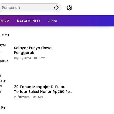
OLOM
RAGAM INFO
OPINI
olom
Selayar Punya Siswa
Penggerak
01/05/2024
1522
20 Tahun Mengajar Di Pulau
Terluar Sulsel Honor Rp250 Per
Bulan
29/11/2024
1521