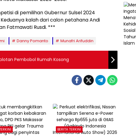
isi di pemilihan Gubernur Sulsel 2024
Keduanya kalah dari calon petahana Andi
n Fatmawati Rusdi. ***
hmi
Danny Pomanto
Munafri Arifuddin
mplotan Pembobol Rumah Kosong
TERKINI
BERITA TERKINI