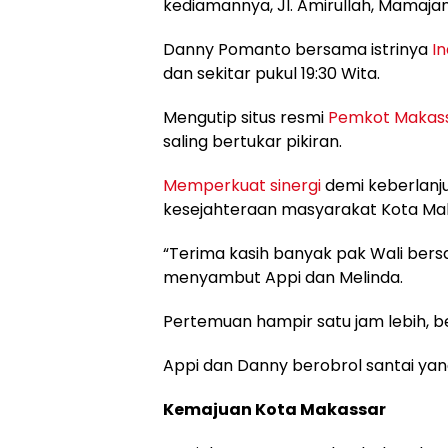
kediamannya, Jl. Amirullah, Mamaja
Danny Pomanto bersama istrinya
In
dan sekitar pukul 19:30 Wita.
Mengutip situs resmi
Pemkot Makas
saling bertukar pikiran.
Memperkuat sinergi
demi keberlanj
kesejahteraan masyarakat Kota Ma
“Terima kasih banyak pak Wali bers
menyambut Appi dan Melinda.
Pertemuan hampir satu jam lebih, be
Appi dan Danny berobrol santai yan
Kemajuan Kota Makassar