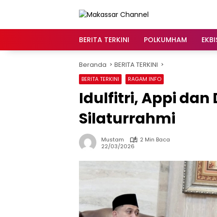
Langsung
ke
konten
BERITA TERKINI
POLKUMHAM
EKBI
Beranda
BERITA TERKINI
BERITA TERKINI
RAGAM INFO
Idulfitri, Appi da
Silaturrahmi
Mustam
2 Min Baca
22/03/2026