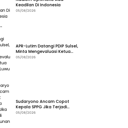
Keadilan Di Indonesia
05/08/2026
APR-Lutim Datangi PDIP Sulsel,
Minta Mengevaluasi Ketua
DPRD Luwu Timur
05/08/2026
Sudaryono Ancam Copot
Kepala SPPG Jika Terjadi
Keracunan MBG
05/08/2026