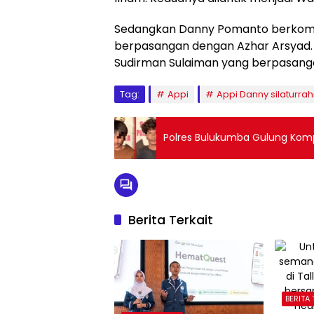
Sedangkan Danny Pomanto berkompet
berpasangan dengan Azhar Arsyad. 
Sudirman Sulaiman yang berpasanga
Tag:
Appi
Appi Danny silaturra
Polres Bulukumba Gulung Ko
Berita Terkait
BERITA 