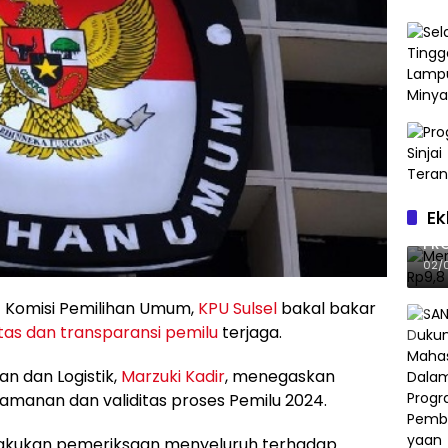
Ek
Me
PRO
GII
02/
 Komisi Pemilihan Umum,
KPU Sulsel
bakal bakar
tas dan transparansi pemilu
terjaga.
an dan Logistik,
Marzuki Kadir
, menegaskan
anan dan validitas proses Pemilu 2024.
elakukan pemeriksaan menyeluruh terhadap