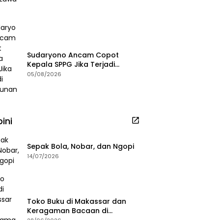
Sudaryono Ancam Copot
Kepala SPPG Jika Terjadi
Keracunan MBG
05/08/2026
ini
Sepak Bola, Nobar, dan Ngopi
14/07/2026
Toko Buku di Makassar dan
Keragaman Bacaan di
Masanya