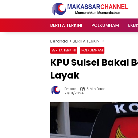
Langsung
ke
konten
BERITA TERKINI
POLKUMHAM
EKBI
Beranda
BERITA TERKINI
BERITA TERKINI
POLKUMHAM
KPU Sulsel Bakal B
Layak
Embas
3 Min Baca
21/01/2024