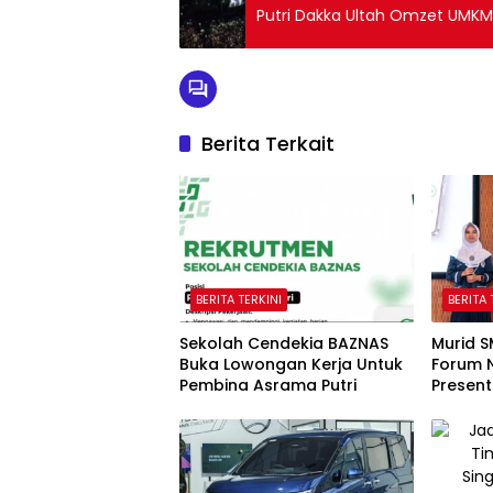
Putri Dakka Ultah Omzet UMKM
Berita Terkait
BERITA TERKINI
BERITA 
Sekolah Cendekia BAZNAS
Murid S
Buka Lowongan Kerja Untuk
Forum 
Pembina Asrama Putri
Present
Kantor