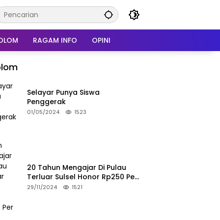
OLOM
RAGAM INFO
OPINI
olom
Selayar Punya Siswa
Penggerak
01/05/2024
1523
20 Tahun Mengajar Di Pulau
Terluar Sulsel Honor Rp250 Per
Bulan
29/11/2024
1521