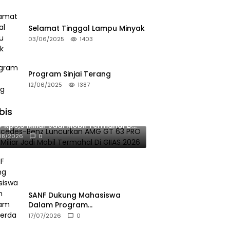
Selamat Tinggal Lampu Minyak
03/06/2025
1403
Program Sinjai Terang
12/06/2025
1387
bis
rcedes-Benz Luncurkan AMG GT 63
 Rp9,8 Miliar Jadi Mobil Termahal Di
AS 2026
08/2026
0
SANF Dukung Mahasiswa
Dalam Program
Pemberdayaan Masyarakat
17/07/2026
0