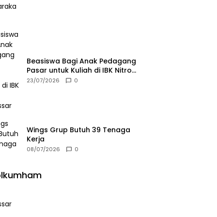
Beasiswa Bagi Anak Pedagang
Pasar untuk Kuliah di IBK Nitro
Makassar
23/07/2026
0
Wings Grup Butuh 39 Tenaga
Kerja
08/07/2026
0
olkumham