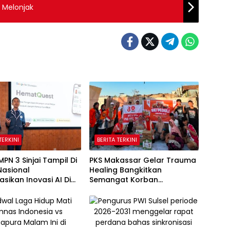
 Melonjak
TERKINI
BERITA TERKINI
MPN 3 Sinjai Tampil Di
PKS Makassar Gelar Trauma
Nasional
Healing Bangkitkan
asikan Inovasi AI Di
Semangat Korban
 Google Indonesia
Kebakaran Tallo