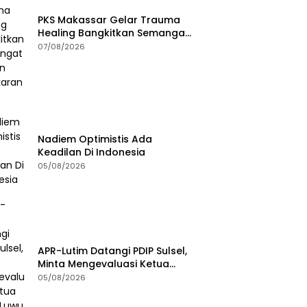
PKS Makassar Gelar Trauma
Healing Bangkitkan Semangat
Korban Kebakaran Tallo
07/08/2026
Nadiem Optimistis Ada
Keadilan Di Indonesia
05/08/2026
APR-Lutim Datangi PDIP Sulsel,
Minta Mengevaluasi Ketua
DPRD Luwu Timur
05/08/2026