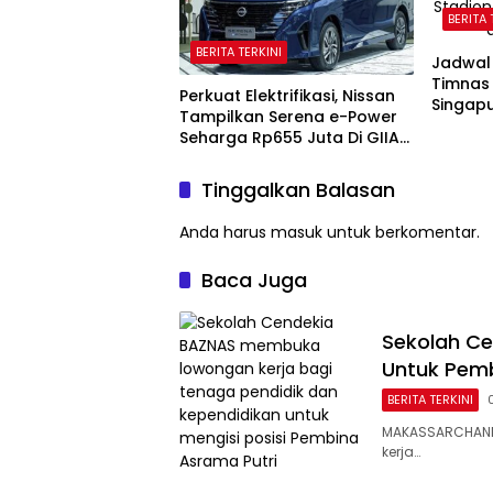
BERITA 
BERITA TERKINI
Jadwal
Timnas 
Perkuat Elektrifikasi, Nissan
Singapu
Tampilkan Serena e-Power
Seharga Rp655 Juta Di GIIAS
2026
Tinggalkan Balasan
Anda harus
masuk
untuk berkomentar.
Baca Juga
Sekolah Ce
Untuk Pemb
BERITA TERKINI
MAKASSARCHANN
kerja…