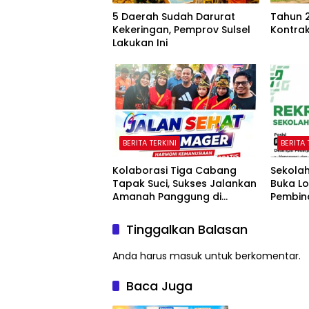
5 Daerah Sudah Darurat
Tahun 
Kekeringan, Pemprov Sulsel
Kontra
Lakukan Ini
BERITA TERKINI
BERITA 
Kolaborasi Tiga Cabang
Sekola
Tapak Suci, Sukses Jalankan
Buka L
Amanah Panggung di
Pembin
Hadapan Gubernur Sulawesi
Selatan
Tinggalkan Balasan
Anda harus
masuk
untuk berkomentar.
Baca Juga