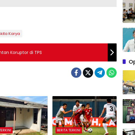
kita Karya
an Koruptor di TPS
Op
TERKINI
BERITA TERKINI