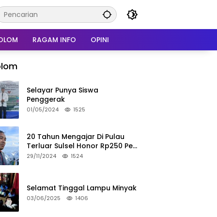
OLOM
RAGAM INFO
OPINI
olom
Selayar Punya Siswa
Penggerak
01/05/2024
1525
20 Tahun Mengajar Di Pulau
Terluar Sulsel Honor Rp250 Per
Bulan
29/11/2024
1524
Selamat Tinggal Lampu Minyak
03/06/2025
1406