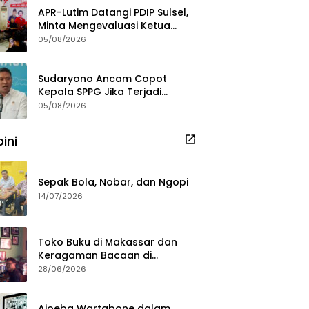
APR-Lutim Datangi PDIP Sulsel,
Minta Mengevaluasi Ketua
DPRD Luwu Timur
05/08/2026
Sudaryono Ancam Copot
Kepala SPPG Jika Terjadi
Keracunan MBG
05/08/2026
ini
Sepak Bola, Nobar, dan Ngopi
14/07/2026
Toko Buku di Makassar dan
Keragaman Bacaan di
Masanya
28/06/2026
Ajoeba Wartabone dalam