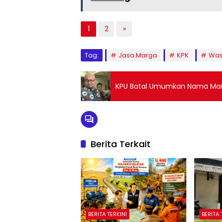
1
2
»
Tag:
Jasa Marga
KPK
Was
KPU Batal Umumkan Nama Mant
Berita Terkait
BERITA TERKINI
BERITA 