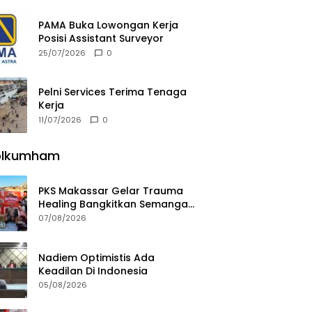
PAMA Buka Lowongan Kerja
Posisi Assistant Surveyor
25/07/2026
0
Pelni Services Terima Tenaga
Kerja
11/07/2026
0
olkumham
PKS Makassar Gelar Trauma
Healing Bangkitkan Semangat
Korban Kebakaran Tallo
07/08/2026
Nadiem Optimistis Ada
Keadilan Di Indonesia
05/08/2026