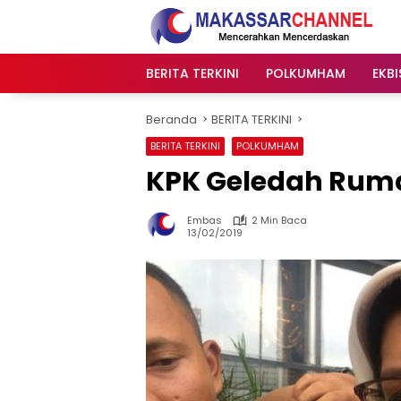
Langsung
ke
konten
BERITA TERKINI
POLKUMHAM
EKBI
Beranda
BERITA TERKINI
BERITA TERKINI
POLKUMHAM
KPK Geledah Ruma
Embas
2 Min Baca
13/02/2019