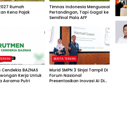
2027 Rumah
Timnas Indonesia Menguasai
kan Kena Pajak
Pertandingan, Tapi Gagal ke
Semifinal Piala AFF
TERKINI
BERITA TERKINI
h Cendekia BAZNAS
Murid SMPN 3 Sinjai Tampil Di
owongan Kerja Untuk
Forum Nasional
a Asrama Putri
Presentasikan Inovasi AI Di
Kantor Google Indonesia