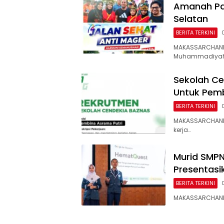
Amanah Pa
Selatan
BERITA TERKINI
MAKASSARCHANNE
Muhammadiya
Sekolah Ce
Untuk Pemb
BERITA TERKINI
MAKASSARCHANN
kerja…
Murid SMPN 
Presentasi
BERITA TERKINI
MAKASSARCHANNEL