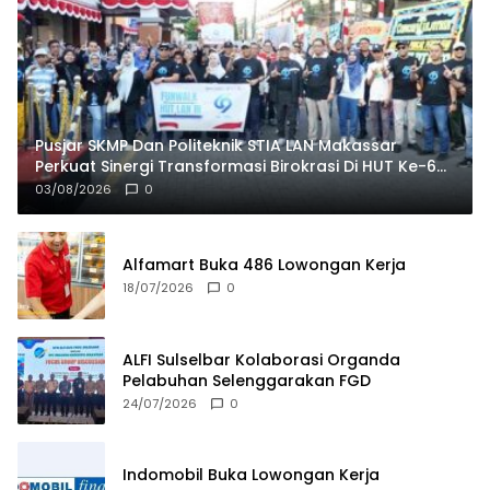
Pusjar SKMP Dan Politeknik STIA LAN Makassar
Perkuat Sinergi Transformasi Birokrasi Di HUT Ke-69
LAN RI
03/08/2026
0
Alfamart Buka 486 Lowongan Kerja
18/07/2026
0
ALFI Sulselbar Kolaborasi Organda
Pelabuhan Selenggarakan FGD
24/07/2026
0
Indomobil Buka Lowongan Kerja