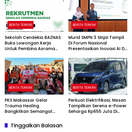
BERITA TERKINI
BERITA TERKINI
Sekolah Cendekia BAZNAS
Murid SMPN 3 Sinjai Tampil
Buka Lowongan Kerja
Di Forum Nasional
Untuk Pembina Asrama
Presentasikan Inovasi AI Di
Putri
Kantor Google Indonesia
BERITA TERKINI
BERITA TERKINI
PKS Makassar Gelar
Perkuat Elektrifikasi, Nissan
Trauma Healing
Tampilkan Serena e-Power
Bangkitkan Semangat
Seharga Rp655 Juta Di
Korban Kebakaran Tallo
GIIAS 2026
Tinggalkan Balasan