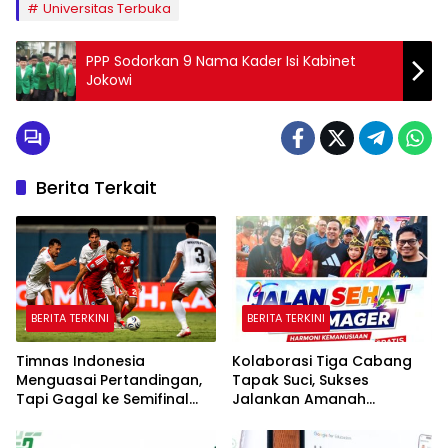
Universitas Terbuka
PPP Sodorkan 9 Nama Kader Isi Kabinet
Jokowi
Berita Terkait
BERITA TERKINI
BERITA TERKINI
Timnas Indonesia
Kolaborasi Tiga Cabang
Menguasai Pertandingan,
Tapak Suci, Sukses
Tapi Gagal ke Semifinal
Jalankan Amanah
Piala AFF
Panggung di Hadapan
Gubernur Sulawesi Selatan