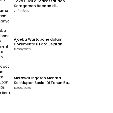
Toko Buku di Makassar dan
Keragaman Bacaan di
Masanya
28/06/2026
Ajoeba Wartabone dalam
Dokumentasi Foto Sejarah
19/06/2026
Merawat Ingatan Menata
Kehidupan Sosial Di Tahun Baru
Islam
16/06/2026