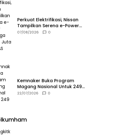
Perkuat Elektrifikasi, Nissan
Tampilkan Serena e-Power
Seharga Rp655 Juta Di GIIAS
07/08/2026
0
2026
Kemnaker Buka Program
Magang Nasional Untuk 249
Kuota
22/07/2026
0
olkumham