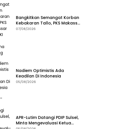
Bangkitkan Semangat Korban
Kebakaran Tallo, PKS Makassar
Dan RKI Gelar Trauma Healing
07/08/2026
Nadiem Optimistis Ada
Keadilan Di Indonesia
05/08/2026
APR-Lutim Datangi PDIP Sulsel,
Minta Mengevaluasi Ketua
DPRD Luwu Timur
05/08/2026