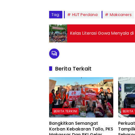
Tag:
HUT Perdana
Makcaners
Kelas Literasi Gowa Menyala di
Berita Terkait
BERITA TERKINI
BERITA 
Bangkitkan Semangat
Perkuat 
Korban Kebakaran Tallo, PKS
Tampil
Makassar Dan RKI Gelar
Seharga