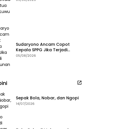
Sudaryono Ancam Copot
Kepala SPPG Jika Terjadi
Keracunan MBG
05/08/2026
ini
Sepak Bola, Nobar, dan Ngopi
14/07/2026