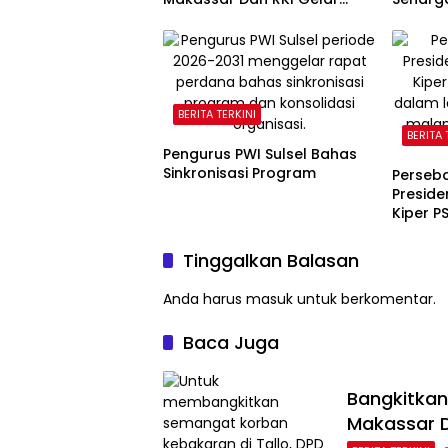
Trauma Healing
2026
BERITA TERKINI
BERITA 
Pengurus PWI Sulsel Bahas
Sinkronisasi Program
Perseba
Preside
Kiper P
Tinggalkan Balasan
Anda harus
masuk
untuk berkomentar.
Baca Juga
Bangkitkan
Makassar D