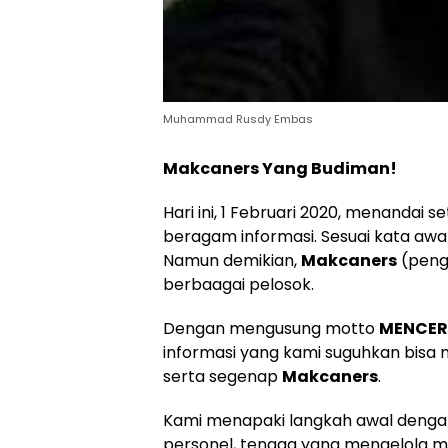
Muhammad Rusdy Embas
Makcaners Yang Budiman!
Hari ini, 1 Februari 2020, menandai 
beragam informasi. Sesuai kata awal
Namun demikian,
Makcaners
(peng
berbaagai pelosok.
Dengan mengusung motto
MENCER
informasi yang kami suguhkan bis
serta segenap
Makcaners
.
Kami menapaki langkah awal dengan
personel, tenaga yang mengelola me