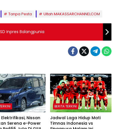
Tanpa Pesta
Ultah MAKASSARCHANNELCOM
 SD Inpres Balangpunia
TERKINI
BERITA TERKINI
Elektrifikasi, Nissan
Jadwal Laga Hidup Mati
kan Serena e-Power
Timnas Indonesia vs
 Rp655 Juta Di GIIAS
Singapura Malam Ini