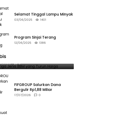
Selamat Tinggal Lampu Minyak
03/06/2025
1401
Program Sinjai Terang
12/06/2025
1386
bis
 Tiga Jenis BBM yang Turun Harga
08/2026
0
FIFGROUP Salurkan Dana
Bergulir Rp1,88 Miliar
17/07/2026
0