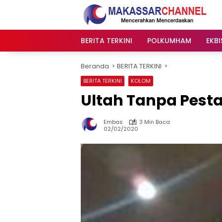
Langsung
ke
konten
BERITA TERKINI
POLKUMHAM
EKBI
Beranda
BERITA TERKINI
BERITA TERKINI
KOLOM
Ultah Tanpa Pest
Embas
3 Min Baca
02/02/2020