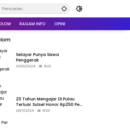
OLOM
RAGAM INFO
OPINI
olom
Selayar Punya Siswa
Penggerak
01/05/2024
1522
20 Tahun Mengajar Di Pulau
Terluar Sulsel Honor Rp250 Per
Bulan
29/11/2024
1520