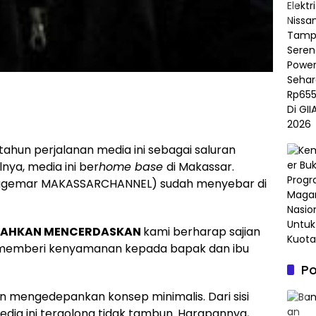
setahun perjalanan media ini sebagai saluran
nya, media ini ber
home base
di Makassar.
gemar MAKASSARCHANNEL) sudah menyebar di
AHKAN MENCERDASKAN
kami berharap sajian
a memberi kenyamanan kepada bapak dan ibu
P
 mengedepankan konsep minimalis. Dari sisi
dia ini tergolong tidak tambun. Harapannya,