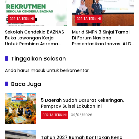
BERITA TERKINI
BERITA TERKINI
Sekolah Cendekia BAZNAS
Murid SMPN 3 Sinjai Tampil
Buka Lowongan Kerja
Di Forum Nasional
Untuk Pembina Asrama
Presentasikan Inovasi AI Di
Putri
Kantor Google Indonesia
Tinggalkan Balasan
Anda harus
masuk
untuk berkomentar.
Baca Juga
5 Daerah Sudah Darurat Kekeringan,
Pemprov Sulsel Lakukan Ini
BERITA TERKINI
09/08/2026
Tahun 2027 Rumah Kontrakan Kena