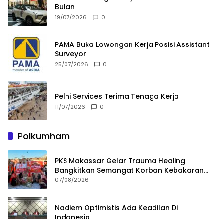
Bulan
19/07/2026
0
PAMA Buka Lowongan Kerja Posisi Assistant
Surveyor
25/07/2026
0
Pelni Services Terima Tenaga Kerja
11/07/2026
0
Polkumham
PKS Makassar Gelar Trauma Healing
Bangkitkan Semangat Korban Kebakaran
Tallo
07/08/2026
Nadiem Optimistis Ada Keadilan Di
Indonesia