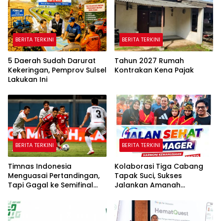
BERITA TERKINI
BERITA TERKINI
5 Daerah Sudah Darurat
Tahun 2027 Rumah
Kekeringan, Pemprov Sulsel
Kontrakan Kena Pajak
Lakukan Ini
BERITA TERKINI
BERITA TERKINI
Timnas Indonesia
Kolaborasi Tiga Cabang
Menguasai Pertandingan,
Tapak Suci, Sukses
Tapi Gagal ke Semifinal
Jalankan Amanah
Piala AFF
Panggung di Hadapan
Gubernur Sulawesi Selatan