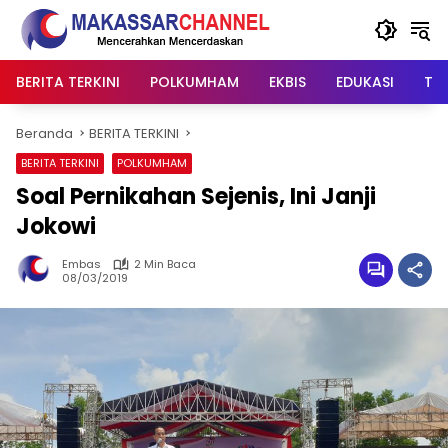
Langsung
ke
konten
BERITA TERKINI
POLKUMHAM
EKBIS
EDUKASI
TIP
Beranda
BERITA TERKINI
BERITA TERKINI
POLKUMHAM
Soal Pernikahan Sejenis, Ini Janji
Jokowi
Embas
2 Min Baca
08/03/2019