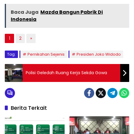
Baca Juga
Mazda Bangun Pabrik Di
Indonesia
1
2
»
Tag:
Pernikahan Sejenis
Presiden Joko Widodo
Polisi Geledah Ruang Kerja Sekda Gowa
Berita Terkait