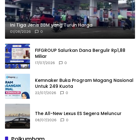
Ini Tiga Jenis BBM yang Turun Harga
01/08/2026
0
FIFGROUP Salurkan Dana Bergulir Rp1,88
Miliar
17/07/2026
0
Kemnaker Buka Program Magang Nasional
Untuk 249 Kuota
22/07/2026
0
The All-New Lexus ES Segera Meluncur
08/07/2026
0
Polkumham