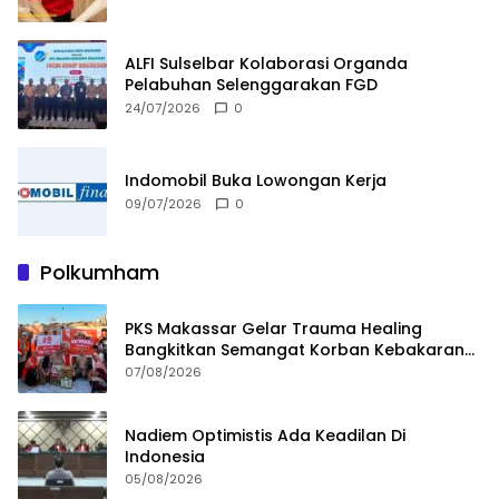
ALFI Sulselbar Kolaborasi Organda
Pelabuhan Selenggarakan FGD
24/07/2026
0
Indomobil Buka Lowongan Kerja
09/07/2026
0
Polkumham
PKS Makassar Gelar Trauma Healing
Bangkitkan Semangat Korban Kebakaran
Tallo
07/08/2026
Nadiem Optimistis Ada Keadilan Di
Indonesia
05/08/2026