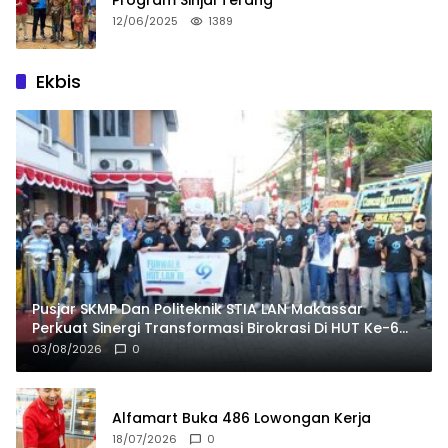
12/06/2025
1389
Ekbis
Pusjar SKMP Dan Politeknik STIA LAN Makassar
Perkuat Sinergi Transformasi Birokrasi Di HUT Ke-69
LAN RI
03/08/2026
0
Alfamart Buka 486 Lowongan Kerja
18/07/2026
0