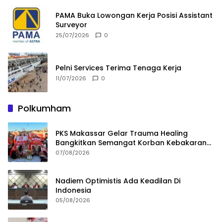
PAMA Buka Lowongan Kerja Posisi Assistant
Surveyor
25/07/2026
0
Pelni Services Terima Tenaga Kerja
11/07/2026
0
Polkumham
PKS Makassar Gelar Trauma Healing
Bangkitkan Semangat Korban Kebakaran
Tallo
07/08/2026
Nadiem Optimistis Ada Keadilan Di
Indonesia
05/08/2026