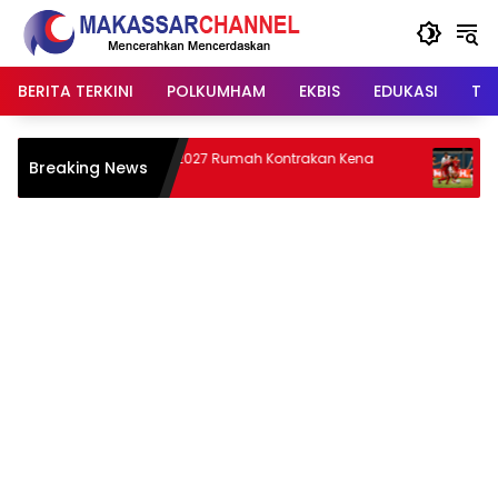
Langsung
ke
konten
BERITA TERKINI
POLKUMHAM
EKBIS
EDUKASI
TIP
Tahun 2027 Rumah Kontrakan Kena
Timnas I
Breaking News
Pajak
Pertandin
Piala AFF