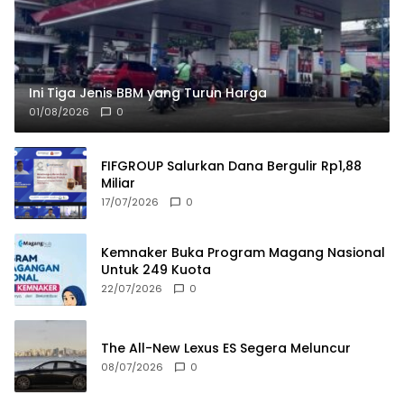
Ini Tiga Jenis BBM yang Turun Harga
01/08/2026
0
FIFGROUP Salurkan Dana Bergulir Rp1,88
Miliar
17/07/2026
0
Kemnaker Buka Program Magang Nasional
Untuk 249 Kuota
22/07/2026
0
The All-New Lexus ES Segera Meluncur
08/07/2026
0