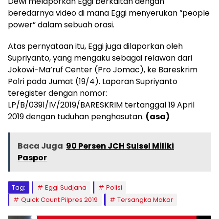
Dewi melaporkan Eggi berkaitan dengan
beredarnya video di mana Eggi menyerukan “people
power” dalam sebuah orasi.
Atas pernyataan itu, Eggi juga dilaporkan oleh
Supriyanto, yang mengaku sebagai relawan dari
Jokowi-Ma’ruf Center (Pro Jomac), ke Bareskrim
Polri pada Jumat (19/4). Laporan Supriyanto
teregister dengan nomor:
LP/B/0391/IV/2019/BARESKRIM tertanggal 19 April
2019 dengan tuduhan penghasutan.
(asa)
Baca Juga
90 Persen JCH Sulsel Miliki
Paspor
Tag:
Eggi Sudjana
Polisi
Quick Count Pilpres 2019
Tersangka Makar