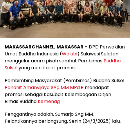
MAKASSARCHANNEL, MAKASSAR
– DPD Perwakilan
Umat Buddha Indonesia (
Walubi
) Sulawesi Selatan
menggelar acara pisah sambut Pembimas
Buddha
Sulsel
yang mendapat promosi.
Pembimbing Masyarakat (Pembimas) Buddha Sulsel
Pandhit Amanvijaya SAg MM MPd.B
mendapat
promosi sebagai Kasubdit Kelembagaan Ditjen
Bimas Buddha
Kemenag
.
Penggantinya adalah, Sumarjo SAg MM.
Pelantikannya berlangsung, Senin (24/3/2025) lalu.