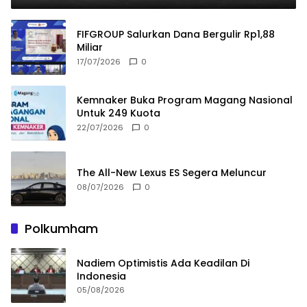
FIFGROUP Salurkan Dana Bergulir Rp1,88
Miliar
17/07/2026
0
Kemnaker Buka Program Magang Nasional
Untuk 249 Kuota
22/07/2026
0
The All-New Lexus ES Segera Meluncur
08/07/2026
0
Polkumham
Nadiem Optimistis Ada Keadilan Di
Indonesia
05/08/2026