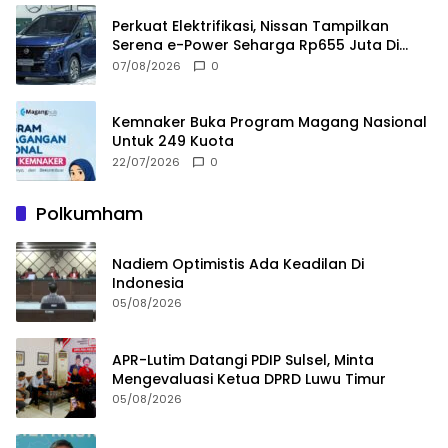
Perkuat Elektrifikasi, Nissan Tampilkan
Serena e-Power Seharga Rp655 Juta Di
GIIAS 2026
07/08/2026
0
Kemnaker Buka Program Magang Nasional
Untuk 249 Kuota
22/07/2026
0
Polkumham
Nadiem Optimistis Ada Keadilan Di
Indonesia
05/08/2026
APR-Lutim Datangi PDIP Sulsel, Minta
Mengevaluasi Ketua DPRD Luwu Timur
05/08/2026