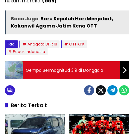
hukum mereka.
(bas)
Baca Juga
Baru Sepuluh Hari Menjabat,
Kakanwil Agama Jatim Kena OTT
Tag:
Anggota DPR RI
OTT KPK
Pupuk Indonesia
Gempa Bermagnitud 3,9 di Donggala
Berita Terkait