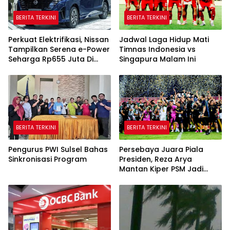
BERITA TERKINI
BERITA TERKINI
Perkuat Elektrifikasi, Nissan
Jadwal Laga Hidup Mati
Tampilkan Serena e-Power
Timnas Indonesia vs
Seharga Rp655 Juta Di
Singapura Malam Ini
GIIAS 2026
BERITA TERKINI
BERITA TERKINI
Pengurus PWI Sulsel Bahas
Persebaya Juara Piala
Sinkronisasi Program
Presiden, Reza Arya
Mantan Kiper PSM Jadi
Pahlawan