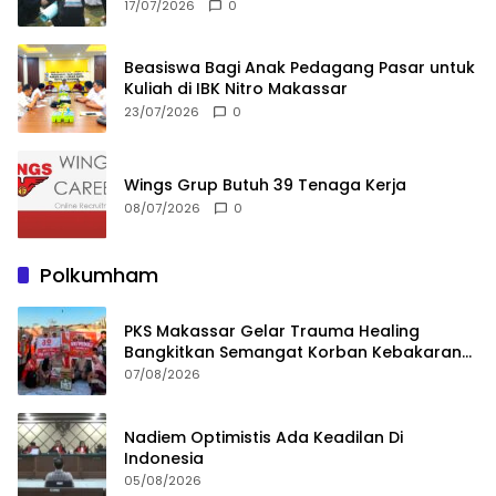
17/07/2026
0
Beasiswa Bagi Anak Pedagang Pasar untuk
Kuliah di IBK Nitro Makassar
23/07/2026
0
Wings Grup Butuh 39 Tenaga Kerja
08/07/2026
0
Polkumham
PKS Makassar Gelar Trauma Healing
Bangkitkan Semangat Korban Kebakaran
Tallo
07/08/2026
Nadiem Optimistis Ada Keadilan Di
Indonesia
05/08/2026