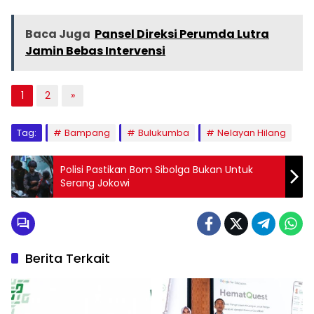
Baca Juga
Pansel Direksi Perumda Lutra
Jamin Bebas Intervensi
1
2
»
Tag:
Bampang
Bulukumba
Nelayan Hilang
Polisi Pastikan Bom Sibolga Bukan Untuk
Serang Jokowi
Berita Terkait