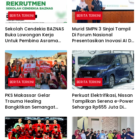
BERITA TERKINI
BERITA TERKINI
Sekolah Cendekia BAZNAS
Murid SMPN 3 Sinjai Tampil
Buka Lowongan Kerja
Di Forum Nasional
Untuk Pembina Asrama
Presentasikan Inovasi AI Di
Putri
Kantor Google Indonesia
BERITA TERKINI
BERITA TERKINI
PKS Makassar Gelar
Perkuat Elektrifikasi, Nissan
Trauma Healing
Tampilkan Serena e-Power
Bangkitkan Semangat
Seharga Rp655 Juta Di
Korban Kebakaran Tallo
GIIAS 2026