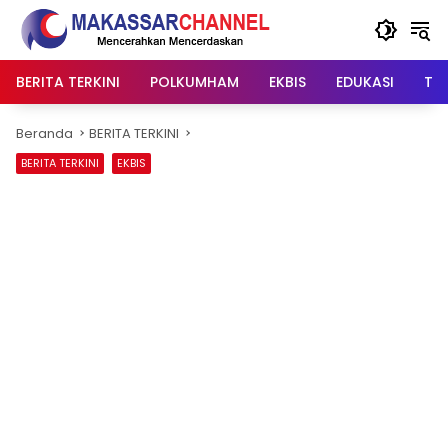
Langsung
ke
konten
BERITA TERKINI
POLKUMHAM
EKBIS
EDUKASI
TIP
Beranda
BERITA TERKINI
BERITA TERKINI
EKBIS