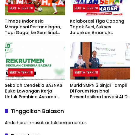
BERITA TERKINI
BERITA TERKINI
Timnas Indonesia
Kolaborasi Tiga Cabang
Menguasai Pertandingan,
Tapak Suci, Sukses
Tapi Gagal ke Semifinal
Jalankan Amanah
Piala AFF
Panggung di Hadapan
Gubernur Sulawesi Selatan
BERITA TERKINI
BERITA TERKINI
Sekolah Cendekia BAZNAS
Murid SMPN 3 Sinjai Tampil
Buka Lowongan Kerja
Di Forum Nasional
Untuk Pembina Asrama
Presentasikan Inovasi AI Di
Putri
Kantor Google Indonesia
Tinggalkan Balasan
Anda harus
masuk
untuk berkomentar.