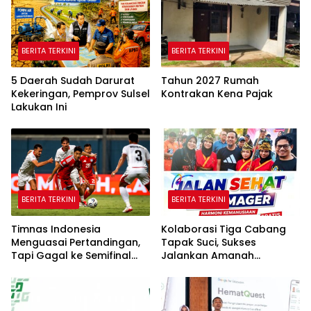
BERITA TERKINI
BERITA TERKINI
5 Daerah Sudah Darurat
Tahun 2027 Rumah
Kekeringan, Pemprov Sulsel
Kontrakan Kena Pajak
Lakukan Ini
BERITA TERKINI
BERITA TERKINI
Timnas Indonesia
Kolaborasi Tiga Cabang
Menguasai Pertandingan,
Tapak Suci, Sukses
Tapi Gagal ke Semifinal
Jalankan Amanah
Piala AFF
Panggung di Hadapan
Gubernur Sulawesi Selatan