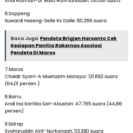
Andi Rosman-dr Baso Rahmanuddin: 130.061 suara
6.Soppeng
Suwardi Haseng-Selle Ks Dalle: 80.266 suara
Baca Juga
Pendeta Brigjen Harsanto Cek
Kesiapan Panitia Rakernas Asosiasi
Pendeta Di Maros
7.Maros
Chaidir Syam-A Muetazim Mansyur: 121.892 suara
(64,01 persen )
8.Barru
Andi Ina Kartika Sari-Abustan: 47.765 suara (44,86
persen)
9.Sidrap
Syaharuddin Alrif-Nurkanaah: 113.390 suara