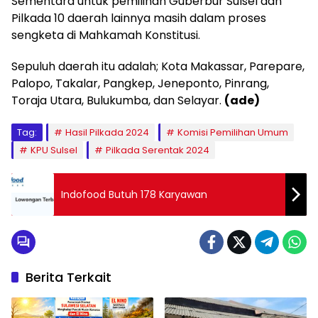
Sementara untuk pemilihan Guberbur Sulsel dan
Pilkada 10 daerah lainnya masih dalam proses
sengketa di Mahkamah Konstitusi.
Sepuluh daerah itu adalah; Kota Makassar, Parepare,
Palopo, Takalar, Pangkep, Jeneponto, Pinrang,
Toraja Utara, Bulukumba, dan Selayar.
(ade)
Tag:
Hasil Pilkada 2024
Komisi Pemilihan Umum
KPU Sulsel
Pilkada Serentak 2024
Indofood Butuh 178 Karyawan
Berita Terkait