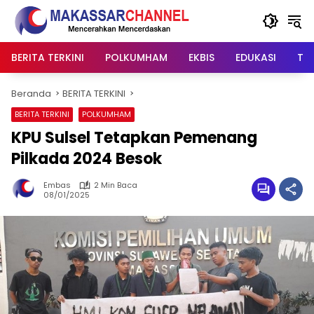
Langsung
ke
konten
BERITA TERKINI
POLKUMHAM
EKBIS
EDUKASI
TIP
Beranda
BERITA TERKINI
BERITA TERKINI
POLKUMHAM
KPU Sulsel Tetapkan Pemenang
Pilkada 2024 Besok
Embas
2 Min Baca
08/01/2025