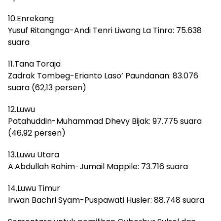
10.Enrekang
Yusuf Ritangnga-Andi Tenri Liwang La Tinro: 75.638
suara
11.Tana Toraja
Zadrak Tombeg-Erianto Laso’ Paundanan: 83.076
suara (62,13 persen)
12.Luwu
Patahuddin-Muhammad Dhevy Bijak: 97.775 suara
(46,92 persen)
13.Luwu Utara
A.Abdullah Rahim-Jumail Mappile: 73.716 suara
14.Luwu Timur
Irwan Bachri Syam-Puspawati Husler: 88.748 suara