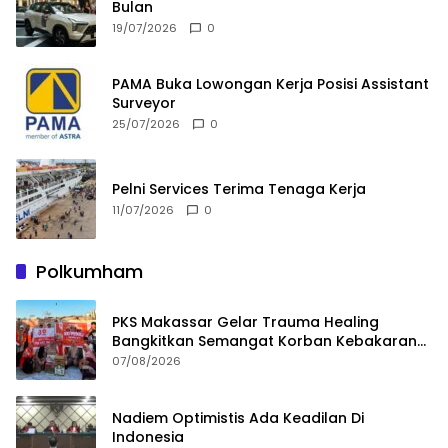
Bulan
19/07/2026
0
PAMA Buka Lowongan Kerja Posisi Assistant
Surveyor
25/07/2026
0
Pelni Services Terima Tenaga Kerja
11/07/2026
0
Polkumham
PKS Makassar Gelar Trauma Healing
Bangkitkan Semangat Korban Kebakaran
Tallo
07/08/2026
Nadiem Optimistis Ada Keadilan Di
Indonesia