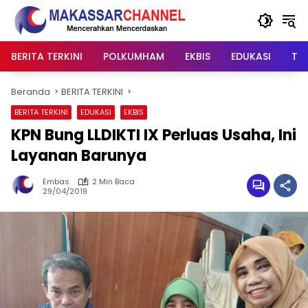
Langsung
ke
konten
BERITA TERKINI
POLKUMHAM
EKBIS
EDUKASI
TIP
Beranda
BERITA TERKINI
BERITA TERKINI
EDUKASI
EKBIS
KPN Bung LLDIKTI IX Perluas Usaha, Ini
Layanan Barunya
Embas
2 Min Baca
29/04/2019