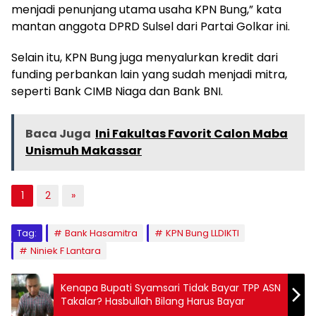
menjadi penunjang utama usaha KPN Bung,” kata
mantan anggota DPRD Sulsel dari Partai Golkar ini.
Selain itu, KPN Bung juga menyalurkan kredit dari
funding perbankan lain yang sudah menjadi mitra,
seperti Bank CIMB Niaga dan Bank BNI.
Baca Juga
Ini Fakultas Favorit Calon Maba
Unismuh Makassar
1
2
»
Tag:
Bank Hasamitra
KPN Bung LLDIKTI
Niniek F Lantara
Kenapa Bupati Syamsari Tidak Bayar TPP ASN
Takalar? Hasbullah Bilang Harus Bayar