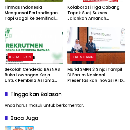
Timnas Indonesia
Kolaborasi Tiga Cabang
Menguasai Pertandingan,
Tapak Suci, Sukses
Tapi Gagal ke Semifinal
Jalankan Amanah
Piala AFF
Panggung di Hadapan
Gubernur Sulawesi Selatan
BERITA TERKINI
BERITA TERKINI
Sekolah Cendekia BAZNAS
Murid SMPN 3 Sinjai Tampil
Buka Lowongan Kerja
Di Forum Nasional
Untuk Pembina Asrama
Presentasikan Inovasi AI Di
Putri
Kantor Google Indonesia
Tinggalkan Balasan
Anda harus
masuk
untuk berkomentar.
Baca Juga