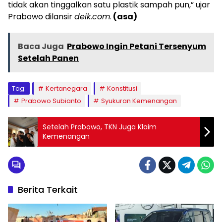
tidak akan tinggalkan satu plastik sampah pun,” ujar
Prabowo dilansir
deik.com
.
(asa)
Baca Juga
Prabowo Ingin Petani Tersenyum
Setelah Panen
Tag:
Kertanegara
Konstitusi
Prabowo Subianto
Syukuran Kemenangan
Setelah Prabowo, TKN Juga Klaim
Kemenangan
Berita Terkait