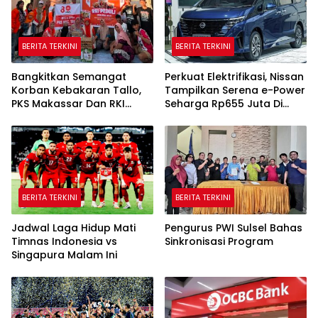
BERITA TERKINI
BERITA TERKINI
Bangkitkan Semangat
Perkuat Elektrifikasi, Nissan
Korban Kebakaran Tallo,
Tampilkan Serena e-Power
PKS Makassar Dan RKI
Seharga Rp655 Juta Di
Gelar Trauma Healing
GIIAS 2026
BERITA TERKINI
BERITA TERKINI
Jadwal Laga Hidup Mati
Pengurus PWI Sulsel Bahas
Timnas Indonesia vs
Sinkronisasi Program
Singapura Malam Ini