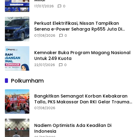
17/07/2026
0
Perkuat Elektrifikasi, Nissan Tampilkan
Serena e-Power Seharga Rp655 Juta Di
GIIAS 2026
07/08/2026
0
Kemnaker Buka Program Magang Nasional
Untuk 249 Kuota
22/07/2026
0
Polkumham
Bangkitkan Semangat Korban Kebakaran
Tallo, PKS Makassar Dan RKI Gelar Trauma
Healing
07/08/2026
Nadiem Optimistis Ada Keadilan Di
Indonesia