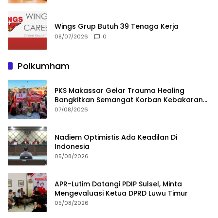
Wings Grup Butuh 39 Tenaga Kerja
08/07/2026
0
Polkumham
PKS Makassar Gelar Trauma Healing
Bangkitkan Semangat Korban Kebakaran
Tallo
07/08/2026
Nadiem Optimistis Ada Keadilan Di
Indonesia
05/08/2026
APR-Lutim Datangi PDIP Sulsel, Minta
Mengevaluasi Ketua DPRD Luwu Timur
05/08/2026