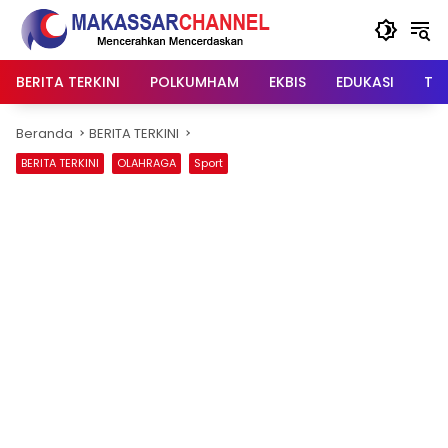
Langsung
ke
konten
BERITA TERKINI
POLKUMHAM
EKBIS
EDUKASI
TIP
Beranda
BERITA TERKINI
BERITA TERKINI
OLAHRAGA
Sport