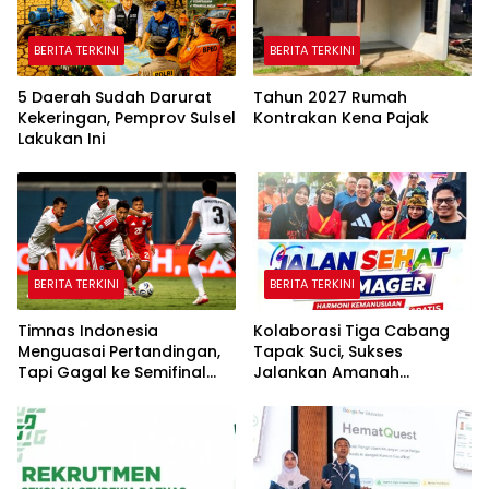
BERITA TERKINI
BERITA TERKINI
5 Daerah Sudah Darurat
Tahun 2027 Rumah
Kekeringan, Pemprov Sulsel
Kontrakan Kena Pajak
Lakukan Ini
BERITA TERKINI
BERITA TERKINI
Timnas Indonesia
Kolaborasi Tiga Cabang
Menguasai Pertandingan,
Tapak Suci, Sukses
Tapi Gagal ke Semifinal
Jalankan Amanah
Piala AFF
Panggung di Hadapan
Gubernur Sulawesi Selatan