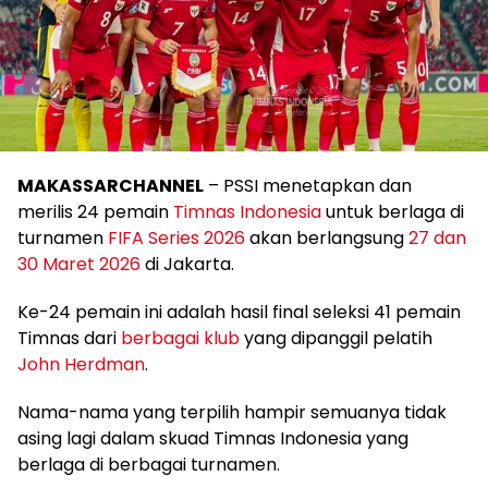
MAKASSARCHANNEL
– PSSI menetapkan dan
merilis 24 pemain
Timnas Indonesia
untuk berlaga di
turnamen
FIFA Series 2026
akan berlangsung
27 dan
30 Maret 2026
di Jakarta.
Ke-24 pemain ini adalah hasil final seleksi 41 pemain
Timnas dari
berbagai klub
yang dipanggil pelatih
John Herdman
.
Nama-nama yang terpilih hampir semuanya tidak
asing lagi dalam skuad Timnas Indonesia yang
berlaga di berbagai turnamen.