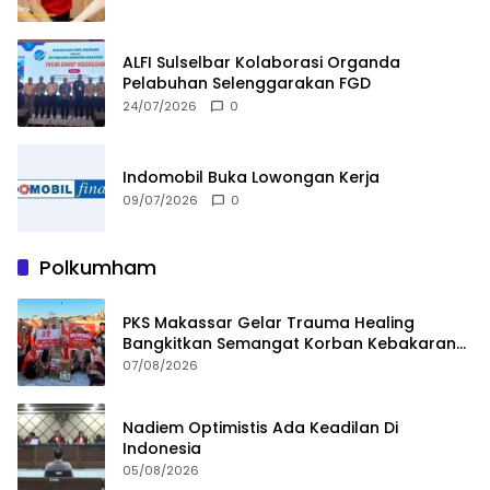
ALFI Sulselbar Kolaborasi Organda
Pelabuhan Selenggarakan FGD
24/07/2026
0
Indomobil Buka Lowongan Kerja
09/07/2026
0
Polkumham
PKS Makassar Gelar Trauma Healing
Bangkitkan Semangat Korban Kebakaran
Tallo
07/08/2026
Nadiem Optimistis Ada Keadilan Di
Indonesia
05/08/2026