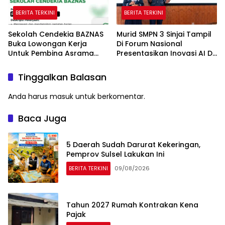
BERITA TERKINI
BERITA TERKINI
Sekolah Cendekia BAZNAS
Murid SMPN 3 Sinjai Tampil
Buka Lowongan Kerja
Di Forum Nasional
Untuk Pembina Asrama
Presentasikan Inovasi AI Di
Putri
Kantor Google Indonesia
Tinggalkan Balasan
Anda harus
masuk
untuk berkomentar.
Baca Juga
5 Daerah Sudah Darurat Kekeringan,
Pemprov Sulsel Lakukan Ini
BERITA TERKINI
09/08/2026
Tahun 2027 Rumah Kontrakan Kena
Pajak