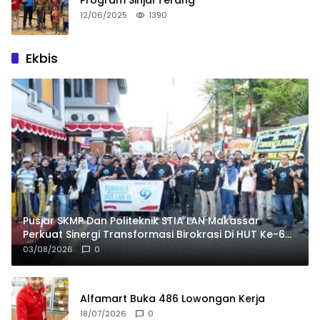
12/06/2025
1390
Ekbis
Pusjar SKMP Dan Politeknik STIA LAN Makassar
Perkuat Sinergi Transformasi Birokrasi Di HUT Ke-69
LAN RI
03/08/2026
0
Alfamart Buka 486 Lowongan Kerja
18/07/2026
0