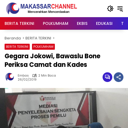
Langsung
ke
konten
BERITA TERKINI
POLKUMHAM
EKBIS
EDUKASI
TIP
Beranda
BERITA TERKINI
BERITA TERKINI
POLKUMHAM
Gegara Jokowi, Bawaslu Bone
Periksa Camat dan Kades
Embas
2 Min Baca
26/02/2019