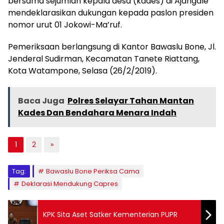
bersama sejumlah kepala desa (kades) di Ajangale
mendeklarasikan dukungan kepada paslon presiden
nomor urut 01 Jokowi-Ma’ruf.
Pemeriksaan berlangsung di Kantor Bawaslu Bone, Jl.
Jenderal Sudirman, Kecamatan Tanete Riattang,
Kota Watampone, Selasa (26/2/2019).
Baca Juga
Polres Selayar Tahan Mantan
Kades Dan Bendahara Menara Indah
1
2
»
Tag:
Bawaslu Bone Periksa Cama
Deklarasi Mendukung Capres
KPK Sita Aset Satker Kementerian PUPR