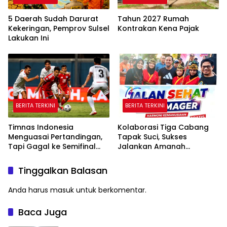
5 Daerah Sudah Darurat
Tahun 2027 Rumah
Kekeringan, Pemprov Sulsel
Kontrakan Kena Pajak
Lakukan Ini
BERITA TERKINI
BERITA TERKINI
Timnas Indonesia
Kolaborasi Tiga Cabang
Menguasai Pertandingan,
Tapak Suci, Sukses
Tapi Gagal ke Semifinal
Jalankan Amanah
Piala AFF
Panggung di Hadapan
Gubernur Sulawesi Selatan
Tinggalkan Balasan
Anda harus
masuk
untuk berkomentar.
Baca Juga