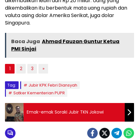
dikembalikan lebih dari Rp 20 miliar. Uang yang
dikembalikan itu berbentuk mata uang rupiah dan
valuta asing dolar Amerika Serikat, juga dolar
Singapura.
Baca Juga
Ahmad Fauzan Guntur Ketua
PMI Sinjai
1
2
3
»
Tag:
Jubir KPK Febri Diansyah
Satker Kementerian PUPR
Emak-emak Soraki Jubir TKN Jokowi