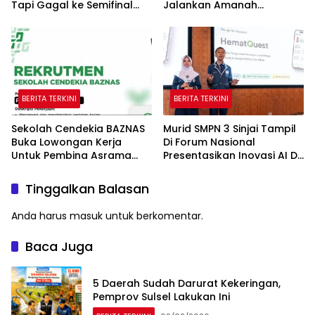
Tapi Gagal ke Semifinal
Jalankan Amanah
Piala AFF
Panggung di Hadapan
Gubernur Sulawesi Selatan
BERITA TERKINI
BERITA TERKINI
Sekolah Cendekia BAZNAS
Murid SMPN 3 Sinjai Tampil
Buka Lowongan Kerja
Di Forum Nasional
Untuk Pembina Asrama
Presentasikan Inovasi AI Di
Putri
Kantor Google Indonesia
Tinggalkan Balasan
Anda harus
masuk
untuk berkomentar.
Baca Juga
5 Daerah Sudah Darurat Kekeringan,
Pemprov Sulsel Lakukan Ini