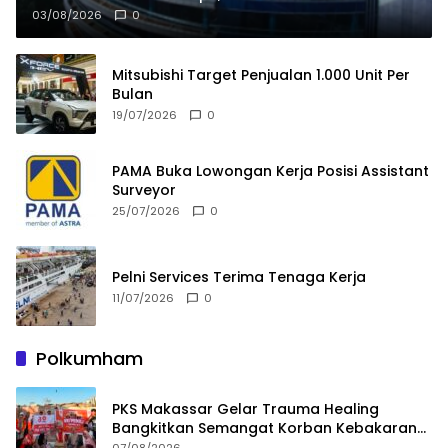
03/08/2026
0
Mitsubishi Target Penjualan 1.000 Unit Per
Bulan
19/07/2026
0
PAMA Buka Lowongan Kerja Posisi Assistant
Surveyor
25/07/2026
0
Pelni Services Terima Tenaga Kerja
11/07/2026
0
Polkumham
PKS Makassar Gelar Trauma Healing
Bangkitkan Semangat Korban Kebakaran
Tallo