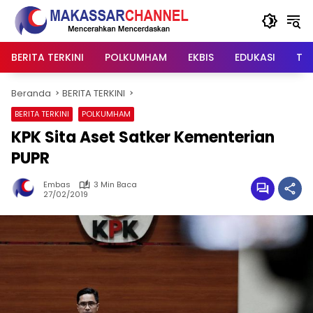
Langsung
ke
konten
BERITA TERKINI
POLKUMHAM
EKBIS
EDUKASI
TIP
Beranda
BERITA TERKINI
BERITA TERKINI
POLKUMHAM
KPK Sita Aset Satker Kementerian
PUPR
Embas
3 Min Baca
27/02/2019