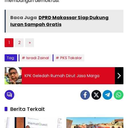
membangun demokrasi.
Baca Juga
DPRD Makassar Siap Dukung
Iuran Sampah Gratis
1
2
»
Tag:
Isradi Zainal
PKS Takalar
KPK Geledah Rumah Dirut Jasa Marga
Berita Terkait