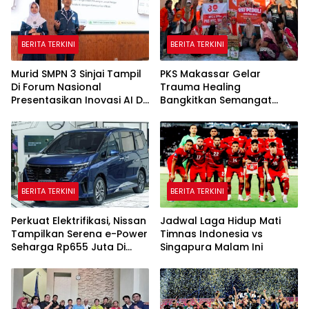
BERITA TERKINI
BERITA TERKINI
Murid SMPN 3 Sinjai Tampil
PKS Makassar Gelar
Di Forum Nasional
Trauma Healing
Presentasikan Inovasi AI Di
Bangkitkan Semangat
Kantor Google Indonesia
Korban Kebakaran Tallo
BERITA TERKINI
BERITA TERKINI
Perkuat Elektrifikasi, Nissan
Jadwal Laga Hidup Mati
Tampilkan Serena e-Power
Timnas Indonesia vs
Seharga Rp655 Juta Di
Singapura Malam Ini
GIIAS 2026