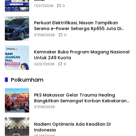
17/07/2026
0
Perkuat Elektrifikasi, Nissan Tampilkan
Serena e-Power Seharga Rp655 Juta Di
GIIAS 2026
07/08/2026
0
Kemnaker Buka Program Magang Nasional
Untuk 249 Kuota
22/07/2026
0
Polkumham
PKS Makassar Gelar Trauma Healing
Bangkitkan Semangat Korban Kebakaran
Tallo
07/08/2026
Nadiem Optimistis Ada Keadilan Di
Indonesia
05/08/2026