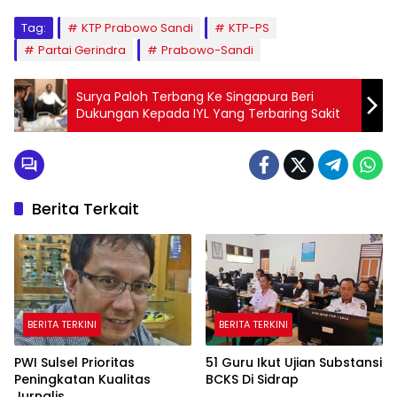
Tag:
KTP Prabowo Sandi
KTP-PS
Partai Gerindra
Prabowo-Sandi
Surya Paloh Terbang Ke Singapura Beri
Dukungan Kepada IYL Yang Terbaring Sakit
Berita Terkait
BERITA TERKINI
BERITA TERKINI
PWI Sulsel Prioritas
51 Guru Ikut Ujian Substansi
Peningkatan Kualitas
BCKS Di Sidrap
Jurnalis