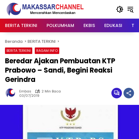
Langsung
ke
konten
BERITA TERKINI
POLKUMHAM
EKBIS
EDUKASI
TIP
Beranda
BERITA TERKINI
BERITA TERKINI
RAGAM INFO
Beredar Ajakan Pembuatan KTP
Prabowo – Sandi, Begini Reaksi
Gerindra
Embas
2 Min Baca
03/07/2019