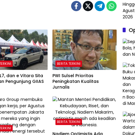
Op
TERKINI
BERITA TERKINI
L7, dan e Vitara Sita
PWI Sulsel Prioritas
an Pengunjung GIIAS
Peningkatan Kualitas
Jurnalis
BERITA TERKINI
TERKINI
Nadiem Optimistis Ada