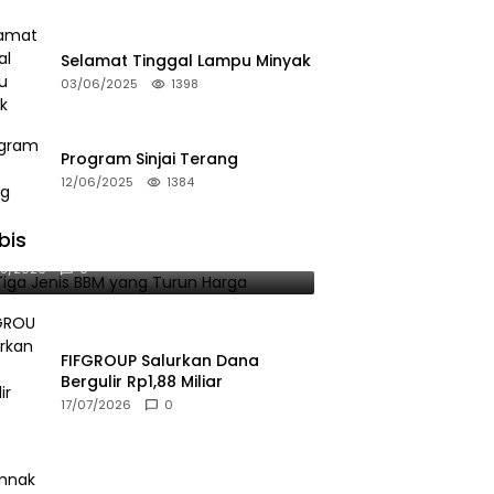
Selamat Tinggal Lampu Minyak
03/06/2025
1398
Program Sinjai Terang
12/06/2025
1384
bis
 Tiga Jenis BBM yang Turun Harga
08/2026
0
FIFGROUP Salurkan Dana
Bergulir Rp1,88 Miliar
17/07/2026
0