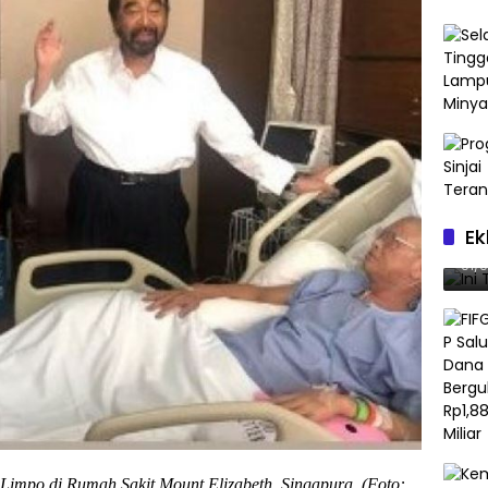
Ek
Ini
01/
 Limpo di Rumah Sakit Mount Elizabeth, Singapura. (Foto: