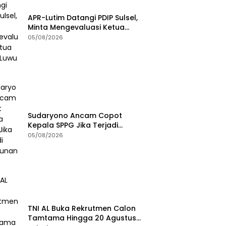
APR-Lutim Datangi PDIP Sulsel,
Minta Mengevaluasi Ketua
DPRD Luwu Timur
05/08/2026
Sudaryono Ancam Copot
Kepala SPPG Jika Terjadi
Keracunan MBG
05/08/2026
TNI AL Buka Rekrutmen Calon
Tamtama Hingga 20 Agustus