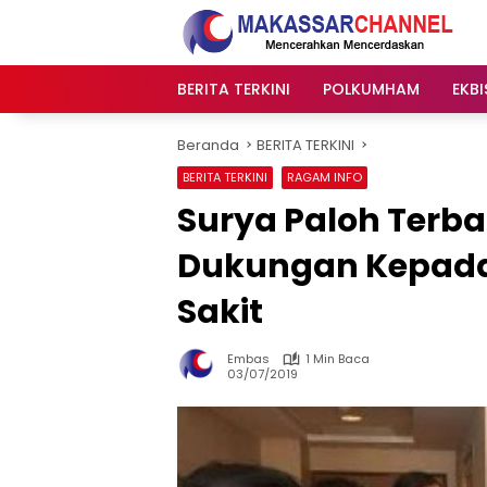
Langsung
ke
konten
BERITA TERKINI
POLKUMHAM
EKBI
Beranda
BERITA TERKINI
BERITA TERKINI
RAGAM INFO
Surya Paloh Terba
Dukungan Kepada 
Sakit
Embas
1 Min Baca
03/07/2019