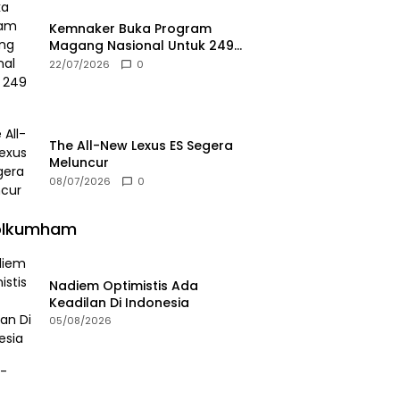
Kemnaker Buka Program
Magang Nasional Untuk 249
Kuota
22/07/2026
0
The All-New Lexus ES Segera
Meluncur
08/07/2026
0
olkumham
Nadiem Optimistis Ada
Keadilan Di Indonesia
05/08/2026