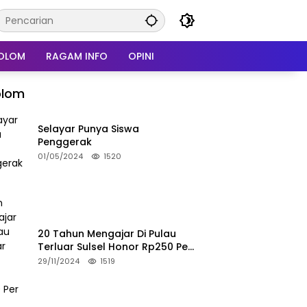
OLOM
RAGAM INFO
OPINI
olom
Selayar Punya Siswa
Penggerak
01/05/2024
1520
20 Tahun Mengajar Di Pulau
Terluar Sulsel Honor Rp250 Per
Bulan
29/11/2024
1519