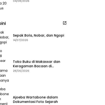
2026
04/08/2026
ini
Sepak Bola, Nobar, dan Ngopi
14/07/2026
Toko Buku di Makassar dan
Keragaman Bacaan di
Masanya
28/06/2026
Ajoeba Wartabone dalam
Dokumentasi Foto Sejarah