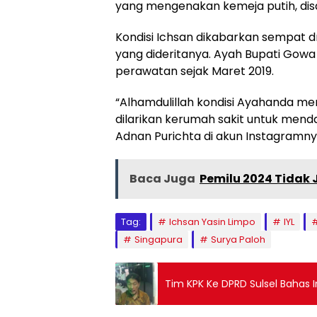
yang mengenakan kemeja putih, disa
Kondisi Ichsan dikabarkan sempat dr
yang dideritanya. Ayah Bupati Gowa 
perawatan sejak Maret 2019.
“Alhamdulillah kondisi Ayahanda m
dilarikan kerumah sakit untuk menda
Adnan Purichta di akun Instagramnya
Baca Juga
Pemilu 2024 Tidak J
Tag:
Ichsan Yasin Limpo
IYL
Singapura
Surya Paloh
Tim KPK Ke DPRD Sulsel Bahas I