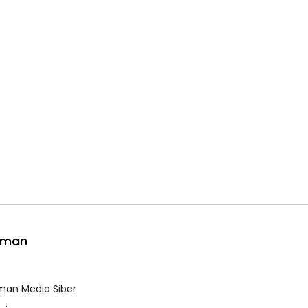
aman
e
an Media Siber