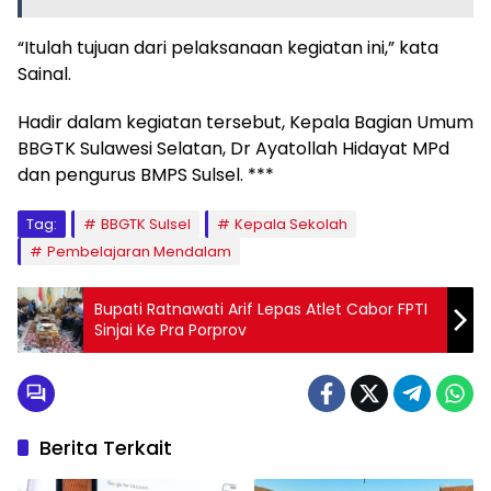
“Itulah tujuan dari pelaksanaan kegiatan ini,” kata
Sainal.
Hadir dalam kegiatan tersebut, Kepala Bagian Umum
BBGTK Sulawesi Selatan, Dr Ayatollah Hidayat MPd
dan pengurus BMPS Sulsel. ***
Tag:
BBGTK Sulsel
Kepala Sekolah
Pembelajaran Mendalam
Bupati Ratnawati Arif Lepas Atlet Cabor FPTI
Sinjai Ke Pra Porprov
Berita Terkait