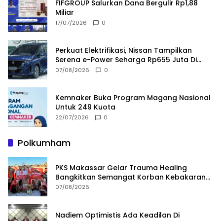
FIFGROUP Salurkan Dana Bergulir Rp1,88
Miliar
17/07/2026
0
Perkuat Elektrifikasi, Nissan Tampilkan
Serena e-Power Seharga Rp655 Juta Di
GIIAS 2026
07/08/2026
0
Kemnaker Buka Program Magang Nasional
Untuk 249 Kuota
22/07/2026
0
Polkumham
PKS Makassar Gelar Trauma Healing
Bangkitkan Semangat Korban Kebakaran
Tallo
07/08/2026
Nadiem Optimistis Ada Keadilan Di