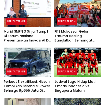
BERITA TERKINI
BERITA TERKINI
Murid SMPN 3 Sinjai Tampil
PKS Makassar Gelar
Di Forum Nasional
Trauma Healing
Presentasikan Inovasi AI Di
Bangkitkan Semangat
Kantor Google Indonesia
Korban Kebakaran Tallo
BERITA TERKINI
BERITA TERKINI
Perkuat Elektrifikasi, Nissan
Jadwal Laga Hidup Mati
Tampilkan Serena e-Power
Timnas Indonesia vs
Seharga Rp655 Juta Di
Singapura Malam Ini
GIIAS 2026