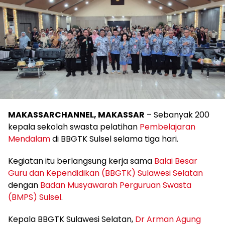
MAKASSARCHANNEL, MAKASSAR
– Sebanyak 200
kepala sekolah swasta pelatihan
Pembelajaran
Mendalam
di BBGTK Sulsel selama tiga hari.
Kegiatan itu berlangsung kerja sama
Balai Besar
Guru dan Kependidikan (BBGTK) Sulawesi Selatan
dengan
Badan Musyawarah Perguruan Swasta
(BMPS) Sulsel
.
Kepala BBGTK Sulawesi Selatan,
Dr Arman Agung