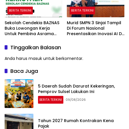
BERITA TERKINI
BERITA TERKINI
Sekolah Cendekia BAZNAS
Murid SMPN 3 Sinjai Tampil
Buka Lowongan Kerja
Di Forum Nasional
Untuk Pembina Asrama
Presentasikan Inovasi AI Di
Putri
Kantor Google Indonesia
Tinggalkan Balasan
Anda harus
masuk
untuk berkomentar.
Baca Juga
5 Daerah Sudah Darurat Kekeringan,
Pemprov Sulsel Lakukan Ini
BERITA TERKINI
09/08/2026
Tahun 2027 Rumah Kontrakan Kena
Pajak