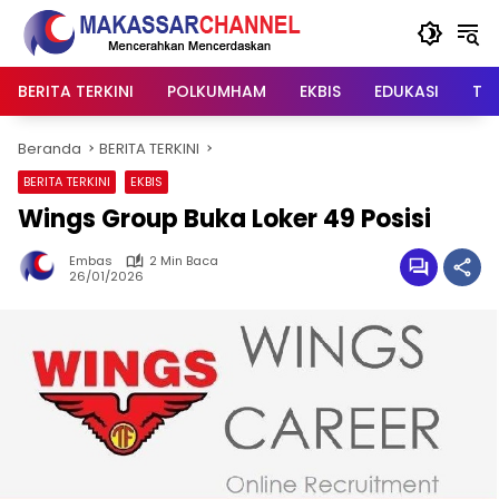
Langsung
ke
konten
BERITA TERKINI
POLKUMHAM
EKBIS
EDUKASI
TIP
Beranda
BERITA TERKINI
BERITA TERKINI
EKBIS
Wings Group Buka Loker 49 Posisi
Embas
2 Min Baca
26/01/2026