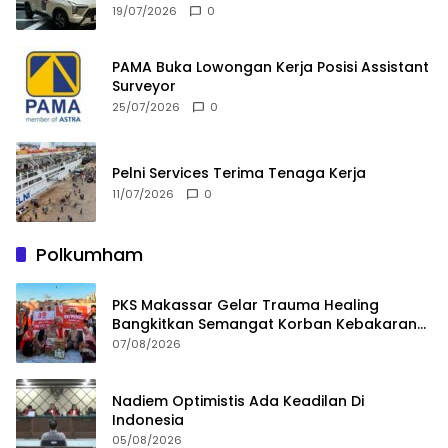
19/07/2026
0
PAMA Buka Lowongan Kerja Posisi Assistant
Surveyor
25/07/2026
0
Pelni Services Terima Tenaga Kerja
11/07/2026
0
Polkumham
PKS Makassar Gelar Trauma Healing
Bangkitkan Semangat Korban Kebakaran
Tallo
07/08/2026
Nadiem Optimistis Ada Keadilan Di
Indonesia
05/08/2026