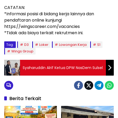
CATATAN:
*Informasi posisi di bidang kerja lainnya dan
pendaftaran online kunjungi
https://wingscareer.com/vacancies
*Tidak ada biaya terkait rekrutmen ini.
Tag:
D3
Loker
Lowongan Kerja
S1
Wings Group
Syaharuddin Alrif Ketua DPW NasDem Sulsel
Berita Terkait