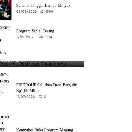
Selamat Tinggal Lampu Minyak
03/06/2025
1399
Program Sinjai Terang
12/06/2025
1384
bis
 Tiga Jenis BBM yang Turun Harga
08/2026
0
FIFGROUP Salurkan Dana Bergulir
Rp1,88 Miliar
17/07/2026
0
Kemnaker Buka Program Magang