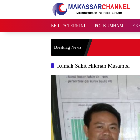
Langsung
ke
konten
BERITA TERKINI
POLKUMHAM
EK
Breaking News
Rumah Sakit Hikmah Masamba