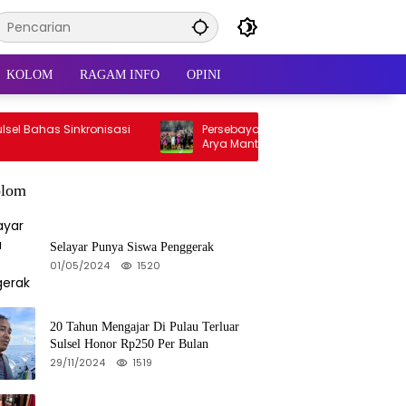
KOLOM
RAGAM INFO
OPINI
s Sinkronisasi
Persebaya Juara Piala Presiden, Reza
Arya Mantan Kiper PSM Jadi Pahlawan
lom
Selayar Punya Siswa Penggerak
01/05/2024
1520
20 Tahun Mengajar Di Pulau Terluar
Sulsel Honor Rp250 Per Bulan
29/11/2024
1519