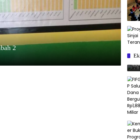
mbah 2
Ek
Ini
01/