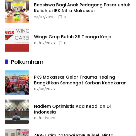
Beasiswa Bagi Anak Pedagang Pasar untuk
Kuliah di IBK Nitro Makassar
23/07/2026
0
Wings Grup Butuh 39 Tenaga Kerja
08/07/2026
0
Polkumham
PKS Makassar Gelar Trauma Healing
Bangkitkan Semangat Korban Kebakaran
Tallo
07/08/2026
Nadiem Optimistis Ada Keadilan Di
Indonesia
05/08/2026
APR-Lutim Datangi PDIP Sulsel, Minta