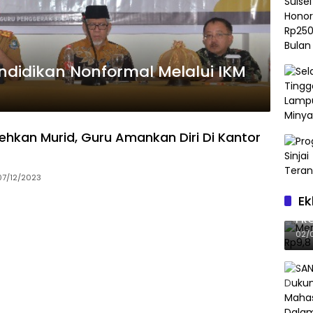
ndidikan Nonformal Melalui IKM
ehkan Murid, Guru Amankan Diri Di Kantor
07/12/2023
Ek
Me
PRO
GII
02/