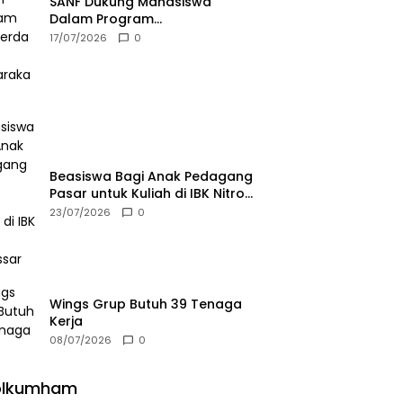
SANF Dukung Mahasiswa
Dalam Program
Pemberdayaan Masyarakat
17/07/2026
0
Beasiswa Bagi Anak Pedagang
Pasar untuk Kuliah di IBK Nitro
Makassar
23/07/2026
0
Wings Grup Butuh 39 Tenaga
Kerja
08/07/2026
0
olkumham