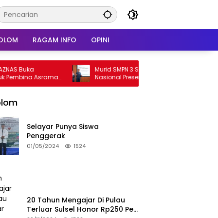
OLOM
RAGAM INFO
OPINI
ka
Murid SMPN 3 Sinjai Tampil Di Forum
na Asrama
Nasional Presentasikan Inovasi AI Di
Kantor Google Indonesia
olom
Selayar Punya Siswa
Penggerak
01/05/2024
1524
20 Tahun Mengajar Di Pulau
Terluar Sulsel Honor Rp250 Per