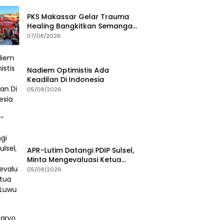
PKS Makassar Gelar Trauma
Healing Bangkitkan Semangat
Korban Kebakaran Tallo
07/08/2026
Nadiem Optimistis Ada
Keadilan Di Indonesia
05/08/2026
APR-Lutim Datangi PDIP Sulsel,
Minta Mengevaluasi Ketua
DPRD Luwu Timur
05/08/2026