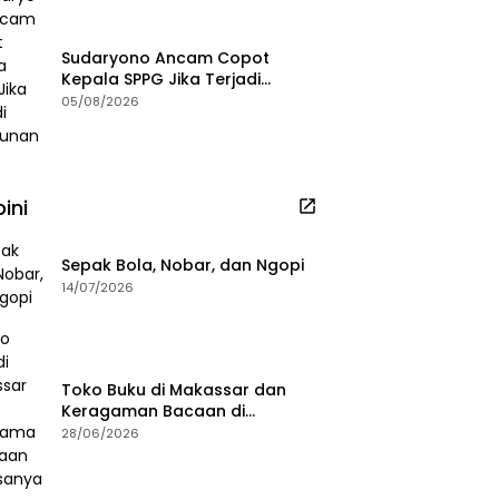
Sudaryono Ancam Copot
Kepala SPPG Jika Terjadi
Keracunan MBG
05/08/2026
ini
Sepak Bola, Nobar, dan Ngopi
14/07/2026
Toko Buku di Makassar dan
Keragaman Bacaan di
Masanya
28/06/2026