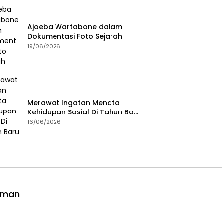
Ajoeba Wartabone dalam
Dokumentasi Foto Sejarah
19/06/2026
Merawat Ingatan Menata
Kehidupan Sosial Di Tahun Baru
Islam
16/06/2026
aman
e