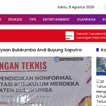
Sabtu, 8 Agustus 2026
S
EDUKASI
TIPS
ENTERTAINMENT
OLAHRAGA
K
Sekolah Cendekia BAZNAS Bu
Lowongan Kerja Untuk Pembi
Putri
ayaan Bulukumba Andi Buyung Saputra
K