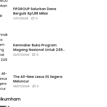
FIFGROUP Salurkan Dana
Bergulir Rp1,88 Miliar
17/07/2026
0
Kemnaker Buka Program
Magang Nasional Untuk 249
Kuota
22/07/2026
0
The All-New Lexus ES Segera
Meluncur
08/07/2026
0
olkumham