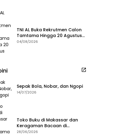
TNI AL Buka Rekrutmen Calon
Tamtama Hingga 20 Agustus
2026
04/08/2026
ini
Sepak Bola, Nobar, dan Ngopi
14/07/2026
Toko Buku di Makassar dan
Keragaman Bacaan di
Masanya
28/06/2026