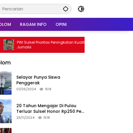
OLOM
RAGAM INFO
OPINI
WI Sulsel Prioritas Peningkatan Kualitas
51 Guru Ikut Ujian Sub
urnalis
Sidrap
olom
Selayar Punya Siswa
Penggerak
01/05/2024
1519
20 Tahun Mengajar Di Pulau
Terluar Sulsel Honor Rp250 Per
Bulan
29/11/2024
1518