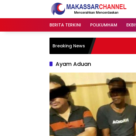
Langsung
ke
konten
BERITA TERKINI
POLKUMHAM
EKBI
Breaking News
Ayam Aduan