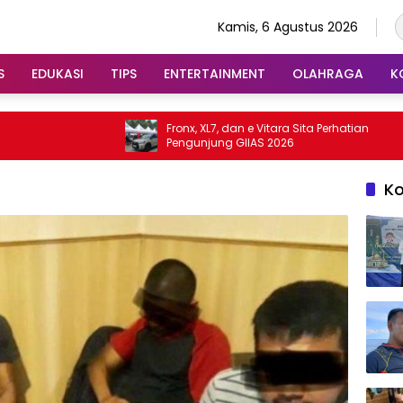
Kamis, 6 Agustus 2026
S
EDUKASI
TIPS
ENTERTAINMENT
OLAHRAGA
K
Fronx, XL7, dan e Vitara Sita Perhatian
P
Pengunjung GIIAS 2026
J
K