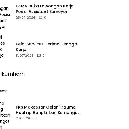
PAMA Buka Lowongan Kerja
Posisi Assistant Surveyor
25/07/2026
0
Pelni Services Terima Tenaga
Kerja
11/07/2026
0
olkumham
PKS Makassar Gelar Trauma
Healing Bangkitkan Semangat
Korban Kebakaran Tallo
07/08/2026