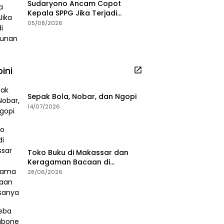
Sudaryono Ancam Copot
Kepala SPPG Jika Terjadi
Keracunan MBG
05/08/2026
ini
Sepak Bola, Nobar, dan Ngopi
14/07/2026
Toko Buku di Makassar dan
Keragaman Bacaan di
Masanya
28/06/2026