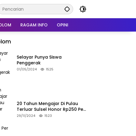
OLOM
RAGAM INFO
OPINI
olom
Selayar Punya Siswa
Penggerak
01/05/2024
1525
20 Tahun Mengajar Di Pulau
Terluar Sulsel Honor Rp250 Per
Bulan
29/11/2024
1523