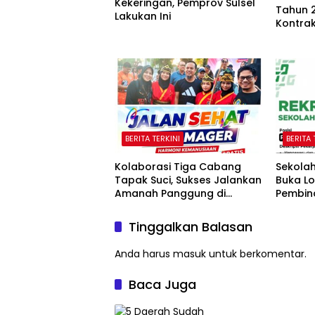
Kekeringan, Pemprov Sulsel
Tahun 
Lakukan Ini
Kontra
BERITA TERKINI
BERITA 
Kolaborasi Tiga Cabang
Sekola
Tapak Suci, Sukses Jalankan
Buka L
Amanah Panggung di
Pembin
Hadapan Gubernur Sulawesi
Selatan
Tinggalkan Balasan
Anda harus
masuk
untuk berkomentar.
Baca Juga