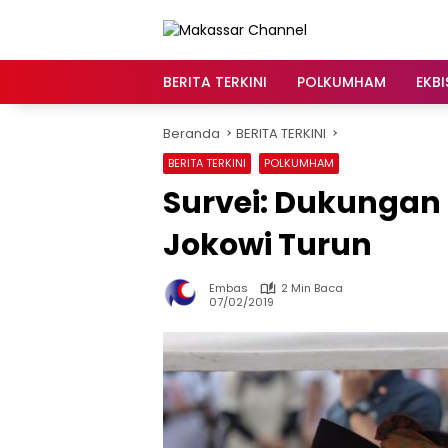
Langsung
ke
konten
BERITA TERKINI
POLKUMHAM
EKBI
Beranda
BERITA TERKINI
BERITA TERKINI
POLKUMHAM
Survei: Dukungan 
Jokowi Turun
Embas
2 Min Baca
07/02/2019