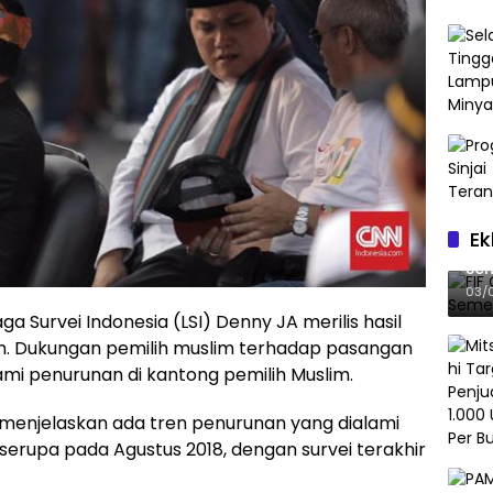
Ek
FIF
Sem
03/
a Survei Indonesia (LSI) Denny JA merilis hasil
n. Dukungan pemilih muslim terhadap pasangan
mi penurunan di kantong pemilih Muslim.
y, menjelaskan ada tren penurunan yang dialami
serupa pada Agustus 2018, dengan survei terakhir