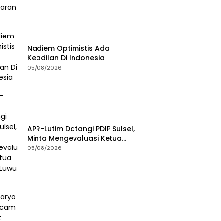
Nadiem Optimistis Ada
Keadilan Di Indonesia
05/08/2026
APR-Lutim Datangi PDIP Sulsel,
Minta Mengevaluasi Ketua
DPRD Luwu Timur
05/08/2026