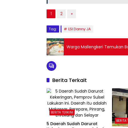
1
2
»
Tag:
LSI Danny JA
Warga Mallengkeri Temukan Ba
Berita Terkait
BERITA TERKINI
BERITA 
5 Daerah Sudah Darurat