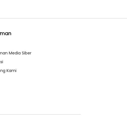
aman
e
an Media Siber
si
ang Kami