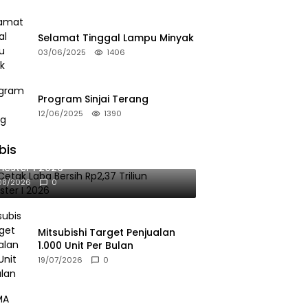
Selamat Tinggal Lampu Minyak
03/06/2025
1406
Program Sinjai Terang
12/06/2025
1390
bis
 Cetak Laba Bersih Rp2,37 Triliun
ester I 2026
08/2026
0
Mitsubishi Target Penjualan
1.000 Unit Per Bulan
19/07/2026
0