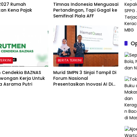
2027 Rumah
Timnas Indonesia Menguasai
kan Kena Pajak
Pertandingan, Tapi Gagal ke
Semifinal Piala AFF
Op
TERKINI
BERITA TERKINI
h Cendekia BAZNAS
Murid SMPN 3 Sinjai Tampil Di
owongan Kerja Untuk
Forum Nasional
a Asrama Putri
Presentasikan Inovasi AI Di
Kantor Google Indonesia