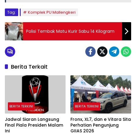
Tag:
Komplek PU Mallengkeri
Polisi Tembak Matu Kurir Sabu 14 Kilogram
Berita Terkait
BERITA TERKINI
BERITA TERKINI
Jadwal Siaran Langsung
Fronx, XL7, dan e Vitara Sita
Final Piala Presiden Malam
Perhatian Pengunjung
Ini
GIIAS 2026