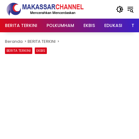
Langsung
ke
konten
BERITA TERKINI
POLKUMHAM
EKBIS
EDUKASI
TIP
Beranda
BERITA TERKINI
BERITA TERKINI
EKBIS