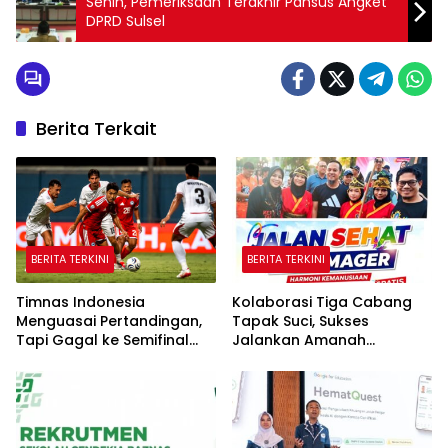
Senin, Pemeriksaan Terakhir Pansus Angket
DPRD Sulsel
Berita Terkait
BERITA TERKINI
BERITA TERKINI
Timnas Indonesia
Kolaborasi Tiga Cabang
Menguasai Pertandingan,
Tapak Suci, Sukses
Tapi Gagal ke Semifinal
Jalankan Amanah
Piala AFF
Panggung di Hadapan
Gubernur Sulawesi Selatan