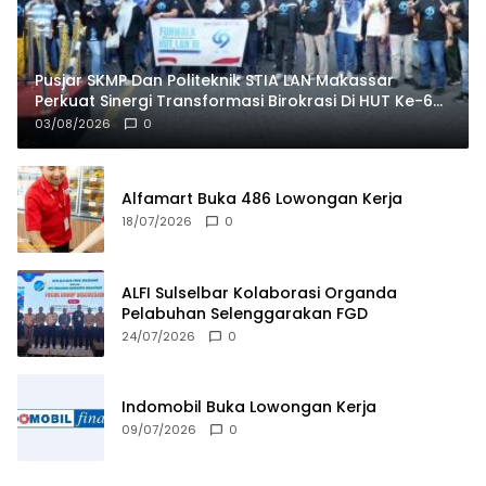
Pusjar SKMP Dan Politeknik STIA LAN Makassar
Perkuat Sinergi Transformasi Birokrasi Di HUT Ke-69
LAN RI
03/08/2026
0
Alfamart Buka 486 Lowongan Kerja
18/07/2026
0
ALFI Sulselbar Kolaborasi Organda
Pelabuhan Selenggarakan FGD
24/07/2026
0
Indomobil Buka Lowongan Kerja
09/07/2026
0