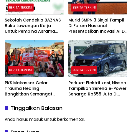
BERITA TERKINI
BERITA TERKINI
Sekolah Cendekia BAZNAS
Murid SMPN 3 Sinjai Tampil
Buka Lowongan Kerja
Di Forum Nasional
Untuk Pembina Asrama
Presentasikan Inovasi AI Di
Putri
Kantor Google Indonesia
BERITA TERKINI
BERITA TERKINI
PKS Makassar Gelar
Perkuat Elektrifikasi, Nissan
Trauma Healing
Tampilkan Serena e-Power
Bangkitkan Semangat
Seharga Rp655 Juta Di
Korban Kebakaran Tallo
GIIAS 2026
Tinggalkan Balasan
Anda harus
masuk
untuk berkomentar.