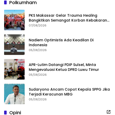
Polkumham
PKS Makassar Gelar Trauma Healing
Bangkitkan Semangat Korban Kebakaran
Tallo
07/08/2026
Nadiem Optimistis Ada Keadilan Di
Indonesia
05/08/2026
APR-Lutim Datangi PDIP Sulsel, Minta
Mengevaluasi Ketua DPRD Luwu Timur
05/08/2026
Sudaryono Ancam Copot Kepala SPPG Jika
Terjadi Keracunan MBG
05/08/2026
Opini