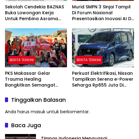
Sekolah Cendekia BAZNAS
Murid SMPN 3 Sinjai Tampil
Buka Lowongan Kerja
Di Forum Nasional
Untuk Pembina Asrama
Presentasikan Inovasi AI Di
Putri
Kantor Google Indonesia
BERITA TERKINI
BERITA TERKINI
PKS Makassar Gelar
Perkuat Elektrifikasi, Nissan
Trauma Healing
Tampilkan Serena e-Power
Bangkitkan Semangat
Seharga Rp655 Juta Di
Korban Kebakaran Tallo
GIIAS 2026
Tinggalkan Balasan
Anda harus
masuk
untuk berkomentar.
Baca Juga
Timnas Indonesia Menguasai