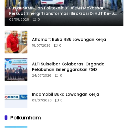
Pusjar SKMP Dan Politeknik STIA LAN Makassar
Perkuat Sinergi Transformasi Birokrasi Di HUT Ke-69
LAN RI
03/08/2026
0
Alfamart Buka 486 Lowongan Kerja
18/07/2026
0
ALFI Sulselbar Kolaborasi Organda
Pelabuhan Selenggarakan FGD
24/07/2026
0
Indomobil Buka Lowongan Kerja
09/07/2026
0
Polkumham