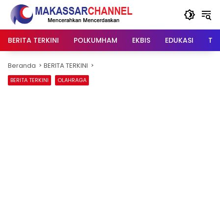
Langsung
ke
konten
BERITA TERKINI
POLKUMHAM
EKBIS
EDUKASI
TIP
Beranda
BERITA TERKINI
BERITA TERKINI
OLAHRAGA