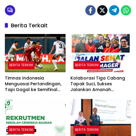
Berita Terkait
BERITA TERKINI
BERITA TERKINI
Timnas Indonesia
Kolaborasi Tiga Cabang
Menguasai Pertandingan,
Tapak Suci, Sukses
Tapi Gagal ke Semifinal
Jalankan Amanah
Piala AFF
Panggung di Hadapan
Gubernur Sulawesi Selatan
BERITA TERKINI
BERITA TERKINI