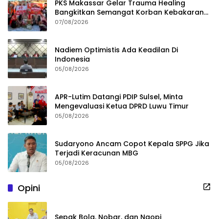
PKS Makassar Gelar Trauma Healing
Bangkitkan Semangat Korban Kebakaran
Tallo
07/08/2026
Nadiem Optimistis Ada Keadilan Di
Indonesia
05/08/2026
APR-Lutim Datangi PDIP Sulsel, Minta
Mengevaluasi Ketua DPRD Luwu Timur
05/08/2026
Sudaryono Ancam Copot Kepala SPPG Jika
Terjadi Keracunan MBG
05/08/2026
Opini
Sepak Bola, Nobar, dan Ngopi