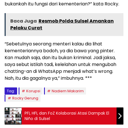
bukankah itu fungsi dari kementerian?” kata Rocky.
Baca Juga
Resmob Polda Sulsel Amankan
Pelaku Curat
“Sebetulnya seorang menteri kalau dia lihat
kementeriannya bodoh, ya dia bawa yang pinter.
Kan mudah saja, dan itu bukan kriminal. Jadi jaksa,
saya sebut istilah tadi, kelelahan untuk mengubah
chatting-an di WhatsApp menjadi what’s wrong.
Nah, itu dia gagalnya ya,” imbuhnya. ***
Tag:
Korupsi
Nadiem Makarim
Rocky Gerung
PFI, HFI, dan FoZ Kolaborasi Atasi Dampak El
Niño di Sulsel