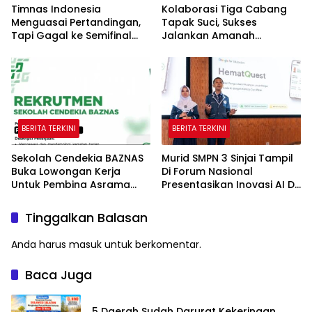
Timnas Indonesia
Kolaborasi Tiga Cabang
Menguasai Pertandingan,
Tapak Suci, Sukses
Tapi Gagal ke Semifinal
Jalankan Amanah
Piala AFF
Panggung di Hadapan
Gubernur Sulawesi Selatan
BERITA TERKINI
BERITA TERKINI
Sekolah Cendekia BAZNAS
Murid SMPN 3 Sinjai Tampil
Buka Lowongan Kerja
Di Forum Nasional
Untuk Pembina Asrama
Presentasikan Inovasi AI Di
Putri
Kantor Google Indonesia
Tinggalkan Balasan
Anda harus
masuk
untuk berkomentar.
Baca Juga
5 Daerah Sudah Darurat Kekeringan,