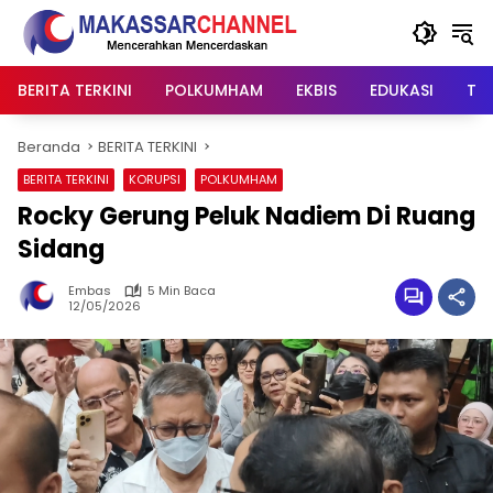
Langsung
ke
konten
BERITA TERKINI
POLKUMHAM
EKBIS
EDUKASI
TIP
Beranda
BERITA TERKINI
BERITA TERKINI
KORUPSI
POLKUMHAM
Rocky Gerung Peluk Nadiem Di Ruang
Sidang
Embas
5 Min Baca
12/05/2026