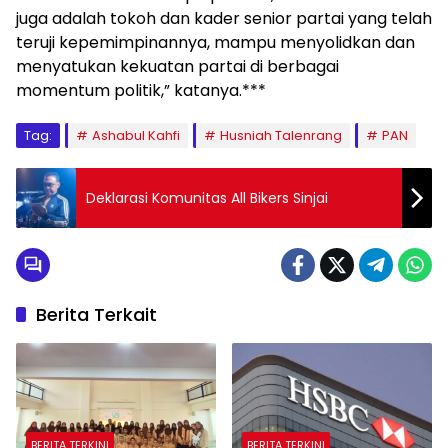
juga adalah tokoh dan kader senior partai yang telah
teruji kepemimpinannya, mampu menyolidkan dan
menyatukan kekuatan partai di berbagai
momentum politik,” katanya.***
Tag:
Ashabul Kahfi
Husniah Talenrang
PAN
Deklarasi Komunitas All Bikers Sinjai
Berita Terkait
BERITA TERKINI
BERITA TERKINI