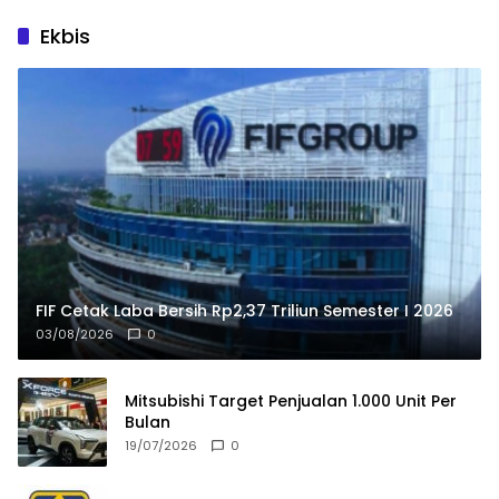
Ekbis
FIF Cetak Laba Bersih Rp2,37 Triliun Semester I 2026
03/08/2026
0
Mitsubishi Target Penjualan 1.000 Unit Per
Bulan
19/07/2026
0