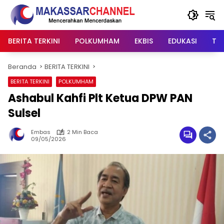
Langsung
ke
konten
BERITA TERKINI
POLKUMHAM
EKBIS
EDUKASI
TIP
Beranda
BERITA TERKINI
BERITA TERKINI
POLKUMHAM
Ashabul Kahfi Plt Ketua DPW PAN
Sulsel
Embas
2 Min Baca
09/05/2026