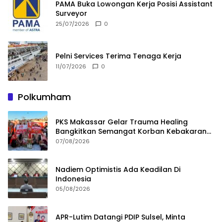
PAMA Buka Lowongan Kerja Posisi Assistant
Surveyor
25/07/2026
0
Pelni Services Terima Tenaga Kerja
11/07/2026
0
Polkumham
PKS Makassar Gelar Trauma Healing
Bangkitkan Semangat Korban Kebakaran
Tallo
07/08/2026
Nadiem Optimistis Ada Keadilan Di
Indonesia
05/08/2026
APR-Lutim Datangi PDIP Sulsel, Minta