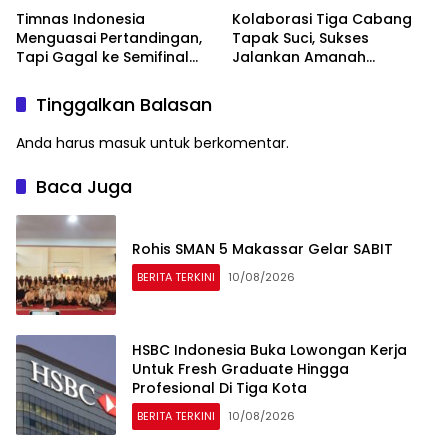
Timnas Indonesia
Kolaborasi Tiga Cabang
Menguasai Pertandingan,
Tapak Suci, Sukses
Tapi Gagal ke Semifinal
Jalankan Amanah
Piala AFF
Panggung di Hadapan
Gubernur Sulawesi Selatan
Tinggalkan Balasan
Anda harus
masuk
untuk berkomentar.
Baca Juga
Rohis SMAN 5 Makassar Gelar SABIT
BERITA TERKINI
10/08/2026
HSBC Indonesia Buka Lowongan Kerja
Untuk Fresh Graduate Hingga
Profesional Di Tiga Kota
BERITA TERKINI
10/08/2026