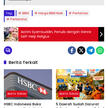
Tag:
BBM
Harga BBM Naik
Pertamax
Pertamina
Astrini Syamsuddin, Penulis dengan Genre
Self-Help Religius
Berita Terkait
BERITA TERKINI
BERITA TERKINI
HSBC Indonesia Buka
5 Daerah Sudah Darurat