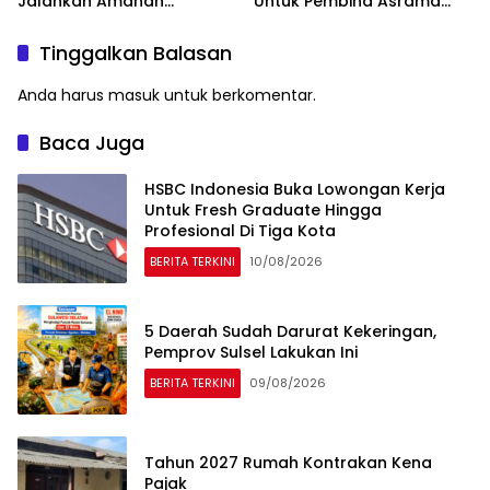
Jalankan Amanah
Untuk Pembina Asrama
Panggung di Hadapan
Putri
Gubernur Sulawesi Selatan
Tinggalkan Balasan
Anda harus
masuk
untuk berkomentar.
Baca Juga
HSBC Indonesia Buka Lowongan Kerja
Untuk Fresh Graduate Hingga
Profesional Di Tiga Kota
BERITA TERKINI
10/08/2026
5 Daerah Sudah Darurat Kekeringan,
Pemprov Sulsel Lakukan Ini
BERITA TERKINI
09/08/2026
Tahun 2027 Rumah Kontrakan Kena
Pajak