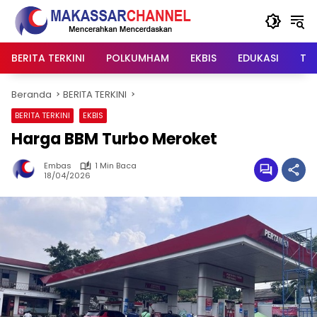
Langsung
ke
konten
BERITA TERKINI
POLKUMHAM
EKBIS
EDUKASI
TIP
Beranda
BERITA TERKINI
BERITA TERKINI
EKBIS
Harga BBM Turbo Meroket
Embas
1 Min Baca
18/04/2026