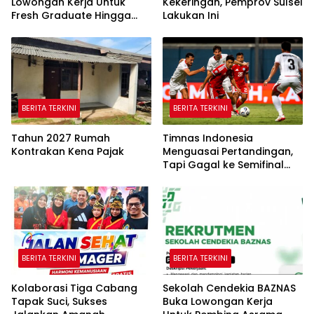
Lowongan Kerja Untuk
Kekeringan, Pemprov Sulsel
Fresh Graduate Hingga
Lakukan Ini
Profesional Di Tiga Kota
BERITA TERKINI
BERITA TERKINI
Tahun 2027 Rumah
Timnas Indonesia
Kontrakan Kena Pajak
Menguasai Pertandingan,
Tapi Gagal ke Semifinal
Piala AFF
BERITA TERKINI
BERITA TERKINI
Kolaborasi Tiga Cabang
Sekolah Cendekia BAZNAS
Tapak Suci, Sukses
Buka Lowongan Kerja