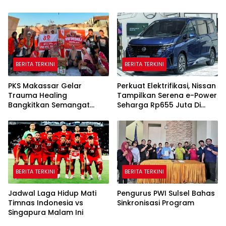
Putri
Kantor Google Indonesia
BERITA TERKINI
BERITA TERKINI
PKS Makassar Gelar
Perkuat Elektrifikasi, Nissan
Trauma Healing
Tampilkan Serena e-Power
Bangkitkan Semangat
Seharga Rp655 Juta Di
Korban Kebakaran Tallo
GIIAS 2026
BERITA TERKINI
BERITA TERKINI
Jadwal Laga Hidup Mati
Pengurus PWI Sulsel Bahas
Timnas Indonesia vs
Sinkronisasi Program
Singapura Malam Ini