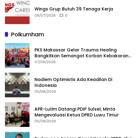
Wings Grup Butuh 39 Tenaga Kerja
08/07/2026
0
Polkumham
PKS Makassar Gelar Trauma Healing
Bangkitkan Semangat Korban Kebakaran
Tallo
07/08/2026
Nadiem Optimistis Ada Keadilan Di
Indonesia
05/08/2026
APR-Lutim Datangi PDIP Sulsel, Minta
Mengevaluasi Ketua DPRD Luwu Timur
05/08/2026