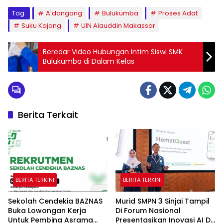
Tag:
A'dangang
Bulukumba
Proses Adat
Suku Kajang
UIN Alauddin Makassar
Beredar Video Hubungan Intim Siswi SMK
Bulukumba di Dalam Kelas
Berita Terkait
BERITA TERKINI
BERITA TERKINI
Sekolah Cendekia BAZNAS
Murid SMPN 3 Sinjai Tampil
Buka Lowongan Kerja
Di Forum Nasional
Untuk Pembina Asrama
Presentasikan Inovasi AI Di