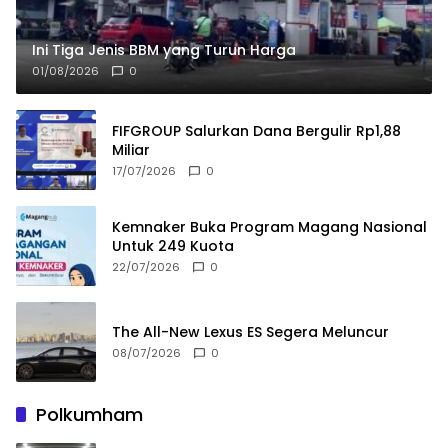
Ini Tiga Jenis BBM yang Turun Harga
01/08/2026
0
FIFGROUP Salurkan Dana Bergulir Rp1,88
Miliar
17/07/2026
0
Kemnaker Buka Program Magang Nasional
Untuk 249 Kuota
22/07/2026
0
The All-New Lexus ES Segera Meluncur
08/07/2026
0
Polkumham