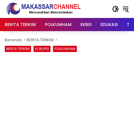
Langsung
ke
konten
BERITA TERKINI
POLKUMHAM
EKBIS
EDUKASI
TIP
Beranda
BERITA TERKINI
BERITA TERKINI
KORUPSI
POLKUMHAM